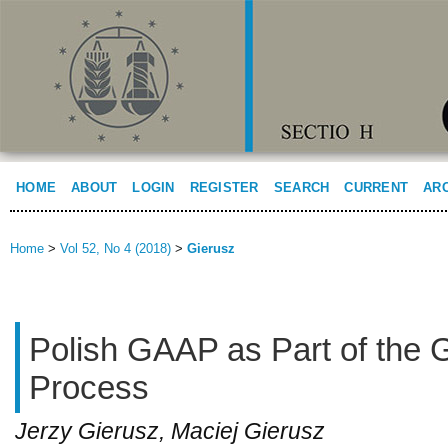
HOME
ABOUT
LOGIN
REGISTER
SEARCH
CURRENT
AR
Home
>
Vol 52, No 4 (2018)
>
Gierusz
Polish GAAP as Part of the G
Process
Jerzy Gierusz, Maciej Gierusz