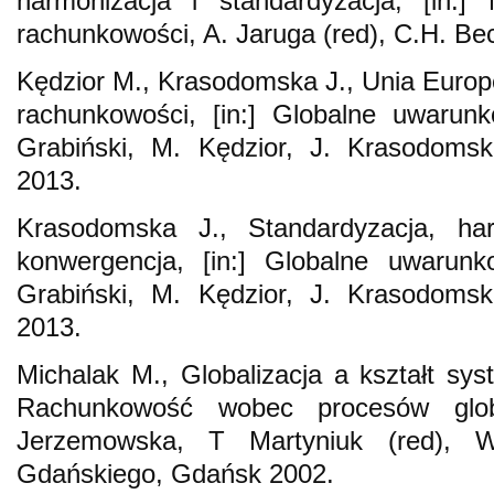
harmonizacja i standardyzacja, [in:]
rachunkowości, A. Jaruga (red), C.H. B
Kędzior M., Krasodomska J., Unia Europe
rachunkowości, [in:] Globalne uwarun
Grabiński, M. Kędzior, J. Krasodom
2013.
Krasodomska J., Standardyzacja, harm
konwergencja, [in:] Globalne uwarunk
Grabiński, M. Kędzior, J. Krasodom
2013.
Michalak M., Globalizacja a kształt sys
Rachunkowość wobec procesów globa
Jerzemowska, T Martyniuk (red), W
Gdańskiego, Gdańsk 2002.