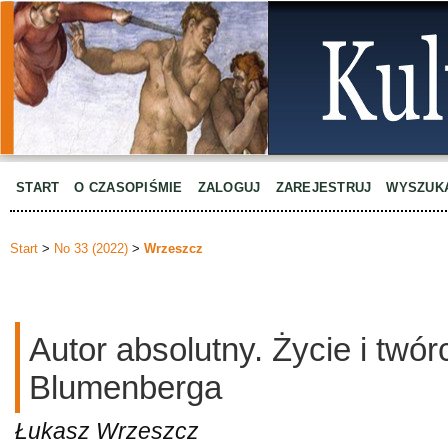
START
O CZASOPIŚMIE
ZALOGUJ
ZAREJESTRUJ
WYSZUK
Start
>
No 33 (2022)
>
Wrzeszcz
Autor absolutny. Życie i tw
Blumenberga
Łukasz Wrzeszcz