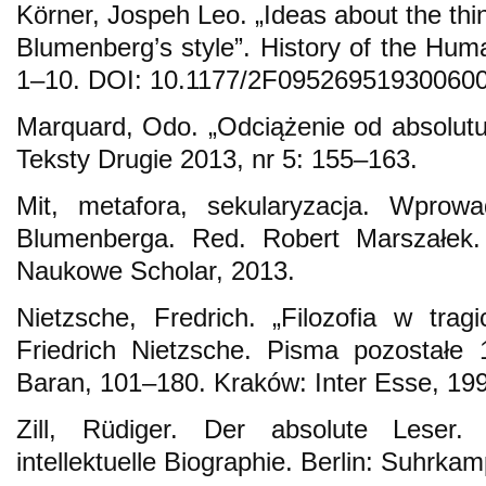
Körner, Jospeh Leo. „Ideas about the thing
Blumenberg’s style”. History of the Hum
1–10. DOI: 10.1177/2F09526951930060
Marquard, Odo. „Odciążenie od absolutu”
Teksty Drugie 2013, nr 5: 155–163.
Mit, metafora, sekularyzacja. Wprowa
Blumenberga. Red. Robert Marszałek
Naukowe Scholar, 2013.
Nietzsche, Fredrich. „Filozofia w tra
Friedrich Nietzsche. Pisma pozostałe
Baran, 101–180. Kraków: Inter Esse, 19
Zill, Rüdiger. Der absolute Leser
intellektuelle Biographie. Berlin: Suhrka