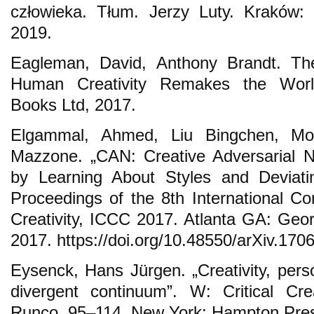
człowieka. Tłum. Jerzy Luty. Kraków:
2019.
Eagleman, David, Anthony Brandt. T
Human Creativity Remakes the Worl
Books Ltd, 2017.
Elgammal, Ahmed, Liu Bingchen, Mo
Mazzone. „CAN: Creative Adversarial N
by Learning About Styles and Deviat
Proceedings of the 8th International C
Creativity, ICCC 2017. Atlanta GA: Georg
2017. https://doi.org/10.48550/arXiv.170
Eysenck, Hans Jürgen. „Creativity, pers
divergent continuum”. W: Critical Cr
Runco, 95–114. New York: Hampton Pres