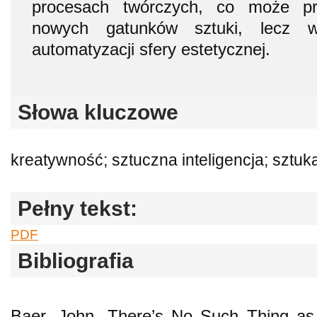
procesach twórczych, co może pr
nowych gatunków sztuki, lecz 
automatyzacji sfery estetycznej.
Słowa kluczowe
kreatywność; sztuczna inteligencja; sztuka
Pełny tekst:
PDF
Bibliografia
Baer, John. There’s No Such Thing as 