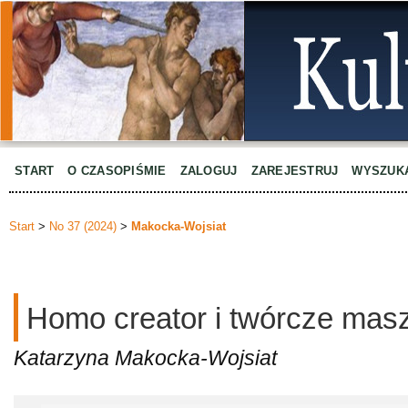
START
O CZASOPIŚMIE
ZALOGUJ
ZAREJESTRUJ
WYSZUK
Start
>
No 37 (2024)
>
Makocka-Wojsiat
Homo creator i twórcze mas
Katarzyna Makocka-Wojsiat