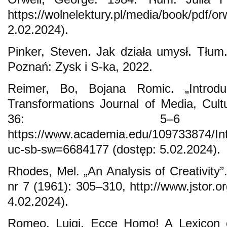
https://wolnelektury.pl/media/book/pdf/o
2.02.2024).
Pinker, Steven. Jak działa umysł. Tłu
Poznań: Zysk i S-ka, 2022.
Reimer, Bo, Bojana Romic. „Introducti
Transformations Journal of Media, Cul
36: 5–6 (edy
https://www.academia.edu/109733874/Intro
uc-sb-sw=6684177 (dostęp: 5.02.2024).
Rhodes, Mel. „An Analysis of Creativity
nr 7 (1961): 305–310, http://www.jstor.o
4.02.2024).
Romeo, Luigi. Ecce Homo! A Lexicon