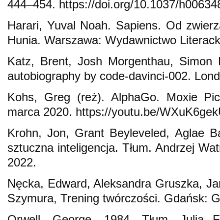
444–454. https://doi.org/10.1037/h00634
Harari, Yuval Noah. Sapiens. Od zwier
Hunia. Warszawa: Wydawnictwo Literack
Katz, Brent, Josh Morgenthau, Simon 
autobiography by code-davinci-002. Lond
Kohs, Greg (reż). AlphaGo. Moxie Pic
marca 2020. https://youtu.be/WXuK6gekU
Krohn, Jon, Grant Beyleveled, Aglae B
sztuczna inteligencja. Tłum. Andrzej Wa
2022.
Nęcka, Edward, Aleksandra Gruszka, Ja
Szymura, Trening twórczości. Gdańsk: 
Orwell, George. 1984. Tłum. Julia Fi