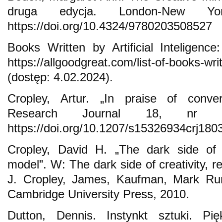
druga edycja. London-New Yor
https://doi.org/10.4324/9780203508527
Books Written by Artificial Inteligence
https://allgoodgreat.com/list-of-books-writt
(dostęp: 4.02.2024).
Cropley, Artur. „In praise of converg
Research Journal 18, nr 3
https://doi.org/10.1207/s15326934crj180
Cropley, David H. „The dark side of cr
model”. W: The dark side of creativity, r
J. Cropley, James, Kaufman, Mark Ru
Cambridge University Press, 2010.
Dutton, Dennis. Instynkt sztuki. Pi