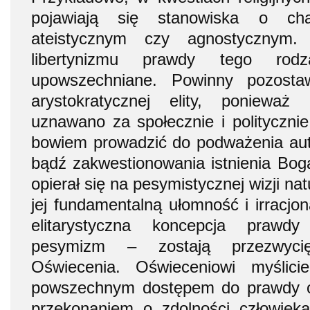
pojawiają się stanowiska o char
ateistycznym czy agnostycznym
libertynizmu prawdy tego rod
upowszechniane. Powinny pozost
arystokratycznej elity, ponieważ
uznawano za społecznie i polityczni
bowiem prowadzić do podważenia autor
bądź zakwestionowania istnienia Boga
opierał się na pesymistycznej wizji nat
jej fundamentalną ułomność i irracjo
elitarystyczna koncepcja prawdy
pesymizm – zostają przezwycię
Oświecenia. Oświeceniowi myślici
powszechnym dostępem do prawdy o
przekonaniem o zdolności człowiek