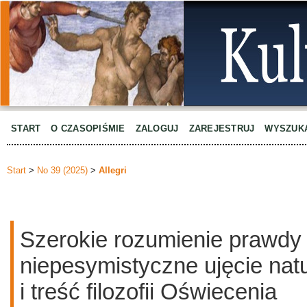
START
O CZASOPIŚMIE
ZALOGUJ
ZAREJESTRUJ
WYSZUK
Start
>
No 39 (2025)
>
Allegri
Szerokie rozumienie prawdy 
niepesymistyczne ujęcie natu
i treść filozofii Oświecenia