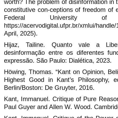
worth? The problem of disinformation in 
constitutive con-ceptions of freedom of 
Federal University of
https://acervodigital.ufpr.br/xmlui/h
April, 2025).
Hijaz, Tailine. Quanto vale a Li
desinformação entre os diferentes fu
expressão. São Paulo: Dialética, 2023.
Höwing, Thomas. “Kant on Opinion, Bel
Highest Good in Kant’s Philosophy, 
Berlin/Boston: De Gruyter, 2016.
Kant, Immanuel. Critique of Pure Reason
Paul Guyer and Allen W. Wood. Cambridg