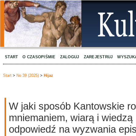
START
O CZASOPIŚMIE
ZALOGUJ
ZAREJESTRUJ
WYSZUK
Start
>
No 39 (2025)
>
Hijaz
W jaki sposób Kantowskie ro
mniemaniem, wiarą i wiedzą
odpowiedź na wyzwania epis