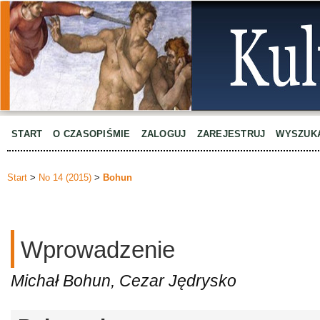
START
O CZASOPIŚMIE
ZALOGUJ
ZAREJESTRUJ
WYSZUK
Start
>
No 14 (2015)
>
Bohun
Wprowadzenie
Michał Bohun, Cezar Jędrysko