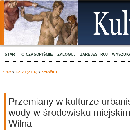
START
O CZASOPIŚMIE
ZALOGUJ
ZAREJESTRUJ
WYSZUK
Start
>
No 20 (2016)
>
Stančius
Przemiany w kulturze urbanis
wody w środowisku miejskim 
Wilna