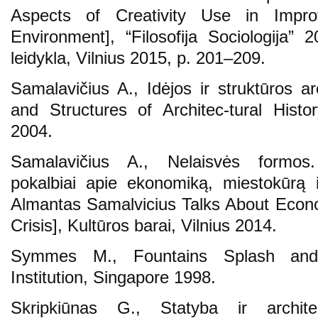
Aspects of Creativity Use in Impro
Environment], “Filosofija Sociologija”
leidykla, Vilnius 2015, p. 201–209.
Samalavičius A., Idėjos ir struktūros arc
and Structures of Architec-tural Histor
2004.
Samalavičius A., Nelaisvės formos
pokalbiai apie ekonomiką, miestokūrą i
Almantas Samalvicius Talks About Econ
Crisis], Kultūros barai, Vilnius 2014.
Symmes M., Fountains Splash and 
Institution, Singapore 1998.
Skripkiūnas G., Statyba ir archite