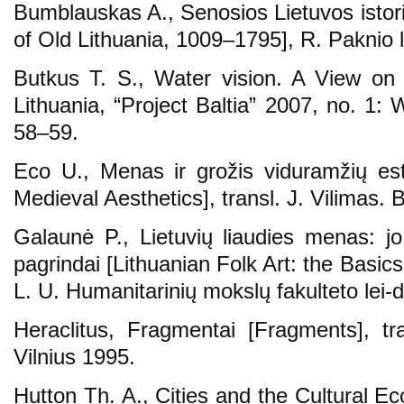
Bumblauskas A., Senosios Lietuvos istor
of Old Lithuania, 1009–1795], R. Paknio l
Butkus T. S., Water vision. A View on
Lithuania, “Project Baltia” 2007, no. 1:
58–59.
Eco U., Menas ir grožis viduramžių est
Medieval Aesthetics], transl. J. Vilimas. 
Galaunė P., Lietuvių liaudies menas: jo
pagrindai [Lithuanian Folk Art: the Basics
L. U. Humanitarinių mokslų fakulteto lei
Heraclitus, Fragmentai [Fragments], t
Vilnius 1995.
Hutton Th. A., Cities and the Cultural 