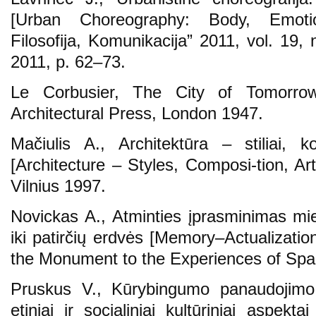
[Urban Choreography: Body, Emotion
Filosofija, Komunikacija” 2011, vol. 19, 
2011, p. 62–73.
Le Corbusier, The City of Tomorro
Architectural Press, London 1947.
Mačiulis A., Architektūra – stiliai, 
[Architecture – Styles, Composi-tion, Art
Vilnius 1997.
Novickas A., Atminties įprasminimas mie
iki patirčių erdvės [Memory–Actualizati
the Monument to the Experiences of Spac
Pruskus V., Kūrybingumo panaudojimo 
etiniai ir socialiniai kultūriniai aspekta