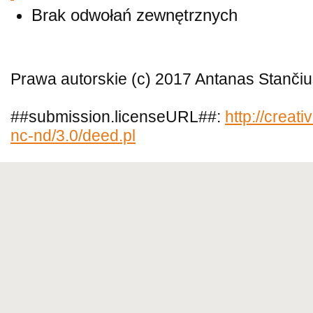
Brak odwołań zewnętrznych
Prawa autorskie (c) 2017 Antanas Stanči
##submission.licenseURL##:
http://creat
nc-nd/3.0/deed.pl