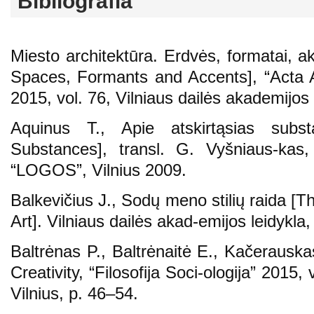
Bibliografia
Miesto architektūra. Erdvės, formatai, a
Spaces, Formants and Accents], “Acta 
2015, vol. 76, Vilniaus dailės akademijos 
Aquinus T., Apie atskirtąsias subs
Substances], transl. G. Vyšniaus-kas,
“LOGOS”, Vilnius 2009.
Balkevičius J., Sodų meno stilių raida 
Art]. Vilniaus dailės akad-emijos leidykla
Baltrėnas P., Baltrėnaitė E., Kačerauska
Creativity, “Filosofija Soci-ologija” 2015,
Vilnius, p. 46–54.