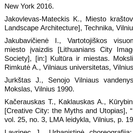
New York 2016.
Jakovlevas-Mateckis K., Miesto kraštova
Landscape Architecture], Technika, Vilni
Jakubavičienė I., Vartotojiškos visu
miesto įvaizdis [Lithuanians City Im
Society], [in:] Kultūra ir miestas. Moksli
Rimkutė A., Vilniaus universitetas, Vilniu
Jurkštas J., Senojo Vilniaus vandenys
Mokslas, Vilnius 1990.
Kačerauskas T., Kaklauskas A., Kūrybinis
[Creative City: the Myths and Utopias], “F
vol. 25, no. 3, LMA leidykla, Vilnius, p. 
Lavrinec J., Urbanistinė choreografija: