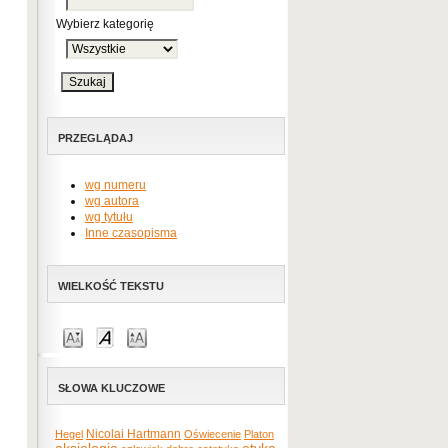
Wybierz kategorię
PRZEGLĄDAJ
wg numeru
wg autora
wg tytułu
Inne czasopisma
WIELKOŚĆ TEKSTU
SŁOWA KLUCZOWE
Nicolai Hartmann
Hegel
Oświecenie
Platon