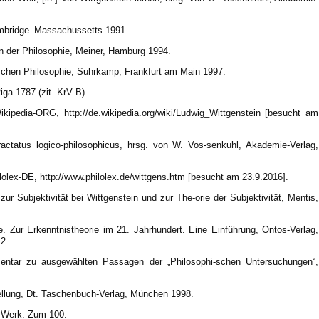
Cambridge–Massachussetts 1991.
n der Philosophie, Meiner, Hamburg 1994.
ischen Philosophie, Suhrkamp, Frankfurt am Main 1997.
Riga 1787 (zit. KrV B).
Wikipedia-ORG, http://de.wikipedia.org/wiki/Ludwig_Wittgenstein [besucht am
ractatus logico-philosophicus, hrsg. von W. Vos-senkuhl, Akademie-Verlag,
hilolex-DE, http://www.philolex.de/wittgens.htm [besucht am 23.9.2016].
r Subjektivität bei Wittgenstein und zur The-orie der Subjektivität, Mentis,
 Zur Erkenntnistheorie im 21. Jahrhundert. Eine Einführung, Ontos-Verlag,
2.
entar zu ausgewählten Passagen der „Philosophi-schen Untersuchungen“,
ellung, Dt. Taschenbuch-Verlag, München 1998.
& Werk. Zum 100.