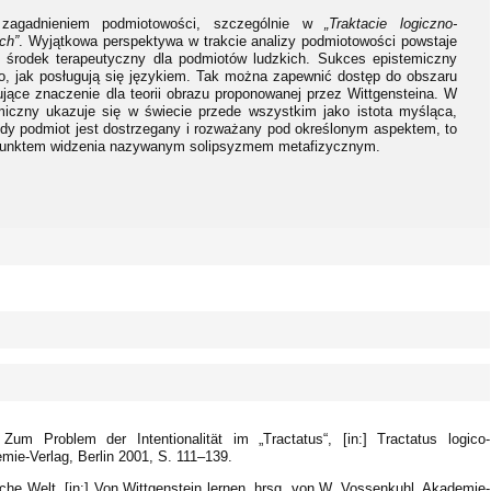
e zagadnieniem podmiotowości, szczególnie w
„Traktacie logiczno-
ych”
. Wyjątkowa perspektywa w trakcie analizy podmiotowości powstaje
ko środek terapeutyczny dla podmiotów ludzkich. Sukces epistemiczny
o, jak posługują się językiem. Tak można zapewnić dostęp do obszaru
ujące znaczenie dla teorii obrazu proponowanej przez Wittgensteina. W
emiczny ukazuje się w świecie przede wszystkim jako istota myśląca,
dy podmiot jest dostrzegany i rozważany pod określonym aspektem, to
 z punktem widzenia nazywanym solipsyzmem metafizycznym.
um Problem der Intentionalität im „Tractatus“, [in:] Tractatus logico-
mie-Verlag, Berlin 2001, S. 111–139.
liche Welt, [in:] Von Wittgenstein lernen, hrsg. von W. Vossenkuhl, Akademie-