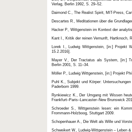
Verlag, Berlin 1992, S. 29–52.
Daimond C., The Realist Spirit, MIT-Press, 
Descartes R., Meditationen über die Grundlage
Hacker P., Wittgenstein im Kontext der analyt
Kant I., Kritik der reinen Vernunft, Hartknoch, 
Lorek I., Ludwig Wittgenstein, [in:] Projekt 
15.2.2016].
Mayer V., Der Tractatus als System, [in:] T
Berlin 2001, S. 11–34.
Möller P., Ludwig Wittgenstein, [in:] Projekt P
Puhl K., Subjekt und Körper: Untersuchungen zu
Paderborn 1999.
Rynkiewicz K., Der Umgang mit Wissen heute.
Frankfurt–Paris–Lancaster–New Brunswick 201
Schroeder S., Wittgenstein lesen: ein Komm
Frommann-Holzboog, Stuttgart 2009.
Schopenhauer A., Die Welt als Wille und Vorst
Schweikert W., Ludwig-Wittgenstein – Leben 