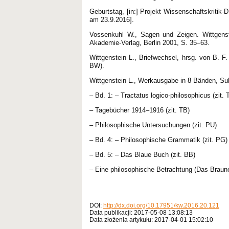
Geburtstag, [in:] Projekt Wissenschaftskritik-D
am 23.9.2016].
Vossenkuhl W., Sagen und Zeigen. Wittgenstei
Akademie-Verlag, Berlin 2001, S. 35–63.
Wittgenstein L., Briefwechsel, hrsg. von B. 
BW).
Wittgenstein L., Werkausgabe in 8 Bänden, Su
– Bd. 1: – Tractatus logico-philosophicus (zit. 
– Tagebücher 1914–1916 (zit. TB)
– Philosophische Untersuchungen (zit. PU)
– Bd. 4: – Philosophische Grammatik (zit. PG)
– Bd. 5: – Das Blaue Buch (zit. BB)
– Eine philosophische Betrachtung (Das Braune
DOI:
http://dx.doi.org/10.17951/kw.2016.20.121
Data publikacji: 2017-05-08 13:08:13
Data złożenia artykułu: 2017-04-01 15:02:10