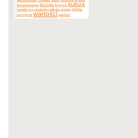
etyka
aksjologia
człowiek
dobro
estetyka
kultura
filozofia
kryzys
fenomenologia
religia
metafizyka
ontologia
polityka
postęp
wartości
szczęście
wartość