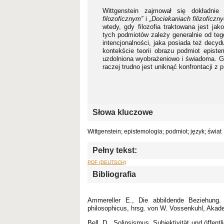
Wittgenstein zajmował się dokładni
filozoficznym”
i
„Dociekaniach filizoficzn
wtedy, gdy filozofia traktowana jest ja
tych podmiotów zależy generalnie od teg
intencjonalności, jaka posiada też decyd
kontekście teorii obrazu podmiot epist
uzdolniona wyobrażeniowo i świadoma. G
raczej trudno jest uniknąć konfrontacji
Słowa kluczowe
Wittgenstein; epistemologia; podmiot; język; świat
Pełny tekst:
PDF (DEUTSCH)
Bibliografia
Ammereller E., Die abbildende Beziehung. Z
philosophicus, hrsg. von W. Vossenkuhl, Akade
Bell, D., Solipsismus, Subjektivität und öffent