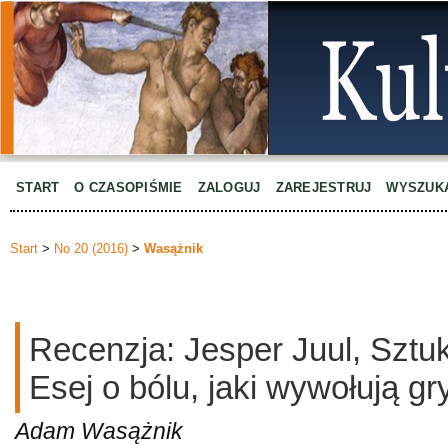
START
O CZASOPIŚMIE
ZALOGUJ
ZAREJESTRUJ
WYSZUK
Start
>
No 20 (2016)
>
Wasążnik
Recenzja: Jesper Juul, Sztu
Esej o bólu, jaki wywołują gr
Adam Wasążnik