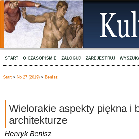
START
O CZASOPIŚMIE
ZALOGUJ
ZAREJESTRUJ
WYSZUK
Start
>
No 27 (2019)
>
Benisz
Wielorakie aspekty piękna i 
architekturze
Henryk Benisz