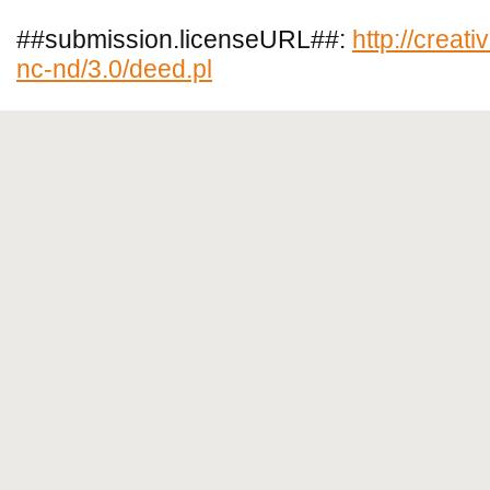
##submission.licenseURL##:
http://creat
nc-nd/3.0/deed.pl