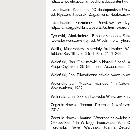
http://www.wbc.poznan.pl/dlibra/doccontent?id
Twardowski, Kazimierz. “O dostojeństwie Uni
ed. Ryszard Jadczak. Zagadnienia Naukoznaws
Twardowski, Kazimierz. Podstawy wiedz
http://rcin.org.pl/dlibra/aresults?action=S
Tyburski, Włodzimierz. “Etos uczonego w Szko
lwowsko-warszawskiej, ed. Włodzimierz Tyburs
Wallis, Mieczysław. Materiały Archiwalne.
folders Rps 19, vol. 3-5: 1–237; 21: 1–206.
Woleński, Jan. “Jak mówić o historii ﬁlozofi
Alicja Chylińska, 35–56. Lublin: Academicon, 
Woleński, Jan. Filozoficzna szkoła lwowsko-
Woleński, Jan. “Nauka i wartości.” In Człow
Wydawnicza, 1982.
Woleński, Jan. Szkoła Lwowsko-Warszawska 
Zegzuła-Nowak, Joanna. Polemiki filozoficz
2017.
Zegzuła-Nowak, Joanna. “Wzorzec człowieka n
Ossowskich.” In W kręgu twórczości Marii O
Turowski, Paweł Walczak, Joanna Zegzuł