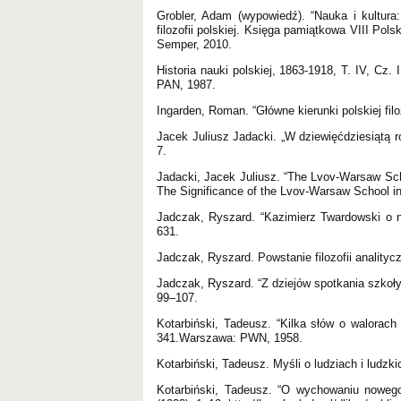
Grobler, Adam (wypowiedź). “Nauka i kultura:
filozofii polskiej. Księga pamiątkowa VIII Po
Semper, 2010.
Historia nauki polskiej, 1863-1918, T. IV, Cz
PAN, 1987.
Ingarden, Roman. “Główne kierunki polskiej filoz
Jacek Juliusz Jadacki. „W dziewięćdziesiątą r
7.
Jadacki, Jacek Juliusz. “The Lvov-Warsaw Schoo
The Significance of the Lvov-Warsaw School in
Jadczak, Ryszard. “Kazimierz Twardowski o n
631.
Jadczak, Ryszard. Powstanie filozofii analityc
Jadczak, Ryszard. “Z dziejów spotkania szkoł
99–107.
Kotarbiński, Tadeusz. “Kilka słów o walorach
341.Warszawa: PWN, 1958.
Kotarbiński, Tadeusz. Myśli o ludziach i lud
Kotarbiński, Tadeusz. “O wychowaniu nowego