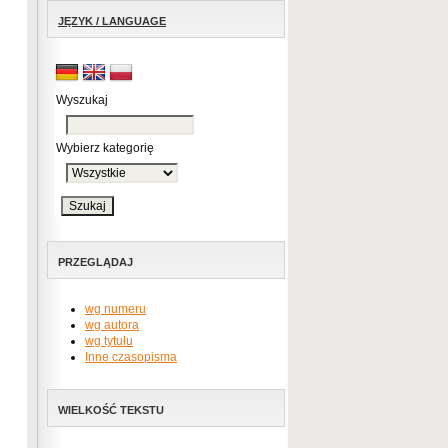
JĘZYK / LANGUAGE
Wyszukaj
Wybierz kategorię
PRZEGLĄDAJ
wg numeru
wg autora
wg tytułu
Inne czasopisma
WIELKOŚĆ TEKSTU