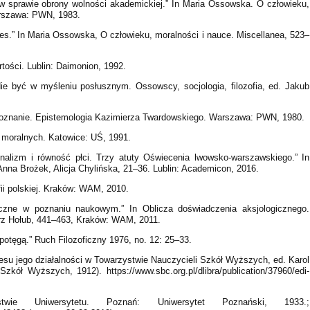
w sprawie obrony wolności akademickiej.” In Maria Ossowska. O człowieku,
arszawa: PWN, 1983.
es.” In Maria Ossowska, O człowieku, moralności i nauce. Miscellanea, 523–
ości. Lublin: Daimonion, 1992.
 Nie być w myśleniu posłusznym. Ossowscy, socjologia, filozofia, ed. Jakub
poznanie. Epistemologia Kazimierza Twardowskiego. Warszawa: PWN, 1980.
i moralnych. Katowice: UŚ, 1991.
jonalizm i równość płci. Trzy atuty Oświecenia lwowsko-warszawskiego.” In
na Brożek, Alicja Chylińska, 21–36. Lublin: Academicon, 2016.
fii polskiej. Kraków: WAM, 2010.
iczne w poznaniu naukowym.” In Oblicza doświadczenia aksjologicznego.
gorz Hołub, 441–463, Kraków: WAM, 2011.
potęgą.” Ruch Filozoficzny 1976, no. 12: 25–33.
esu jego działalności w Towarzystwie Nauczycieli Szkół Wyższych, ed. Karol
kół Wyższych, 1912). https://www.sbc.org.pl/dlibra/publication/37960/edi-
twie Uniwersytetu. Poznań: Uniwersytet Poznański, 1933.;