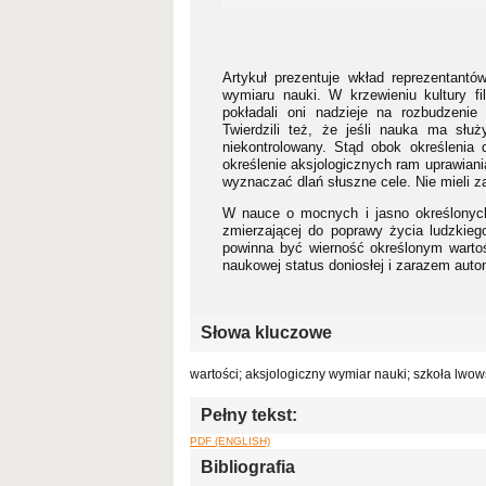
Artykuł prezentuje wkład reprezentantó
wymiaru nauki. W krzewieniu kultury f
pokładali oni nadzieje na rozbudzenie
Twierdzili też, że jeśli nauka ma słu
niekontrolowany. Stąd obok określenia
określenie aksjologicznych ram uprawiania
wyznaczać dlań słuszne cele. Nie mieli z
W nauce o mocnych i jasno określonych 
zmierzającej do poprawy życia ludzkie
powinna być wierność określonym wartoś
naukowej status doniosłej i zarazem auto
Słowa kluczowe
wartości; aksjologiczny wymiar nauki; szkoła lw
Pełny tekst:
PDF (ENGLISH)
Bibliografia