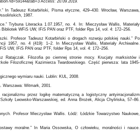
lication?id=59144&tab=3 Access: 20.09.2019.
ty.” In Tadeusz Kotarbiński, Pisma etyczne, 429–430. Wrocław, Warszawa,
ssolińskich, 1987.
e.” Trybuna Literacka 1.07.1957, no. 4. In: Mieczysław Wallis, Materiały
ibliotek WFiS UW, IFiS PAN oraz PTF, folder Rps 14, vol. 4: 172–256.
zki. Profesor Tadeusz Kotarbiński o drogach rozwoju polskiej nauki.” Po
encji 1957, no. 4 (419): 1–2. In Mieczysław Wallis, Materiały Archiwalne.
iS UW, IFiS PAN oraz PTF, folder Rps 14, vol. 4: 172–256.
z Ratajczak. Filozofia po ciemnej stronie mocy. Krucjaty marksistów i
kole Filozoficznej Kazimierza Twardowskiego. Część pierwsza: lata 1945-
gicznego wymiaru nauki. Lublin: KUL, 2008.
na. Warszawa: Witmark, 2001.
 racjonalizmu przez logikę matematyczną a logistyczny antyirracjonalizm
zkoły Lwowsko-Warszawskiej, ed. Anna Brożek, Alicja Chylińska, 57–86.
nych. Profesor Mieczysław Wallis. Łódź: Łódzkie Towarzystwo Naukowe,
ostawy moralne.” In Maria Ossowska, O człowieku, moralności i nauce.