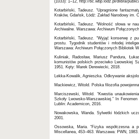
(1033): 1–12, http://bc.wbp.lodz.pl/dlibra/pub
Kotarbiński, Tadeusz. “Upragnione fantazma
Kraków, Gdańsk, Łódź: Zakład Narodowy im. O
Kotarbiński, Tadeusz. “Wolność słowa w nauc
Archiwalne. Warszawa: Archiwum Połączonych B
Kotarbiński, Tadeusz. “Wyjąć konserwę z pus
prostu. Tygodnik studentów i młodej intelig
Warszawa: Archiwum Połączonych Bibliotek WF
Kuliniak, Radosław, Mariusz Pandura, Łukas
komunistów polskich przeciwko Lwowskiej Sz
1951. Kęty: Marek Derewiecki, 2018.
Lekka-Kowalik, Agnieszka. Odkrywanie aksjolo
Mackiewicz, Witold. Polska filozofia powojen
Marciszewski, Witold. “Kwestia unaukowienia
Szkoły Lwowsko-Warszawskiej.” In Fenomen S
Lublin: Academicon, 2016.
Nowakowska, Wanda. Sylwetki łódzkich uczo
2001.
Ossowska, Maria. “Fizyka współczesna a p
Miscellanea, 453–463. Warszawa: PWN, 1983.