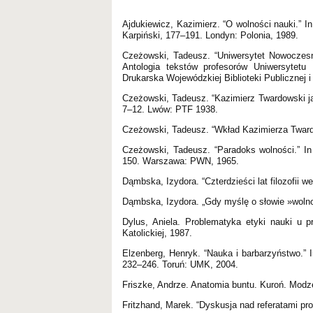
Ajdukiewicz, Kazimierz. “O wolności nauki.” I
Karpiński, 177–191. Londyn: Polonia, 1989.
Czeżowski, Tadeusz. “Uniwersytet Nowoczesn
Antologia tekstów profesorów Uniwersytetu 
Drukarska Wojewódzkiej Biblioteki Publicznej i
Czeżowski, Tadeusz. “Kazimierz Twardowski j
7–12. Lwów: PTF 1938.
Czeżowski, Tadeusz. “Wkład Kazimierza Twardow
Czeżowski, Tadeusz. “Paradoks wolności.” In
150. Warszawa: PWN, 1965.
Dąmbska, Izydora. “Czterdzieści lat filozofii 
Dąmbska, Izydora. „Gdy myślę o słowie »wolno
Dylus, Aniela. Problematyka etyki nauki u p
Katolickiej, 1987.
Elzenberg, Henryk. “Nauka i barbarzyństwo.” I
232–246. Toruń: UMK, 2004.
Friszke, Andrze. Anatomia buntu. Kuroń. Modz
Fritzhand, Marek. “Dyskusja nad referatami pro