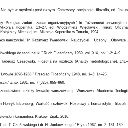
n Nie być w myśleniu posłusznym. Ossowscy, socjologia, filozofia, ed. Jakub
y. Przegląd zadań i zasad organizacyjnych.” In: Tożsamość uniwersytetu.
Mikołaja Kopernika, 13–27, ed. Włodzimierz Więcławski. Toruń: Oficyna
 Książnicy Miejskiej im. Mikołaja Kopernika w Toruniu, 1994.
ako nauczyciel.” In Kazimierz Twardowski. Nauczyciel − Uczony − Obywatel,
skiego do teorii nauki.” Ruch Filozoficzny 1959, vol. XIX, no: 1-2: 4–9.
 Tadeusz Czeżowski, Filozofia na rozdrożu (Analizy metodologiczne), 141–
we Lwowie 1898-1938.” Przegląd Filozoficzny 1948, no. 1–3: 14–25.
ść«.” Znak 1981, no. 7 (325): 855–860.
rzedstawicieli szkoły lwowsko-warszawskiej. Warszawa: Akademia Teologii
n Henryk Elzenberg, Wartość i człowiek. Rozprawy z humanistyki i filozofii,
elewski i komandosi. Kraków: Znak, 2010.
f. dr. T. Czeżowskiego i dr. H. Jankowskiego.” Etyka 1967, no. 2: 131–139.