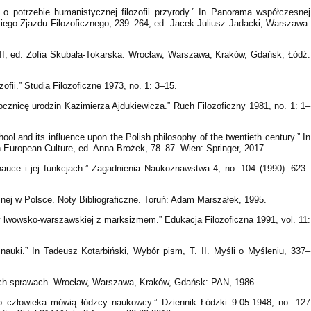
 o potrzebie humanistycznej filozofii przyrody.” In Panorama współczesnej
lskiego Zjazdu Filozoficznego, 239–264, ed. Jacek Juliusz Jadacki, Warszawa:
. III, ed. Zofia Skubała-Tokarska. Wrocław, Warszawa, Kraków, Gdańsk, Łódź:
ofii.” Studia Filozoficzne 1973, no. 1: 3–15.
ocznicę urodzin Kazimierza Ajdukiewicza.” Ruch Filozoficzny 1981, no. 1: 1–
l and its influence upon the Polish philosophy of the twentieth century.” In
 European Culture, ed. Anna Brożek, 78–87. Wien: Springer, 2017.
auce i jej funkcjach.” Zagadnienia Naukoznawstwa 4, no. 104 (1990): 623–
znej w Polsce. Noty Bibliograficzne. Toruń: Adam Marszałek, 1995.
y lwowsko-warszawskiej z marksizmem.” Edukacja Filozoficzna 1991, vol. 11:
 nauki.” In Tadeusz Kotarbiński, Wybór pism, T. II. Myśli o Myśleniu, 337–
zkich sprawach. Wrocław, Warszawa, Kraków, Gdańsk: PAN, 1986.
 człowieka mówią łódzcy naukowcy.” Dziennik Łódzki 9.05.1948, no. 127