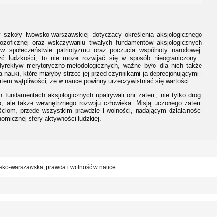
w szkoły lwowsko-warszawskiej dotyczący określenia aksjologicznego
ilozoficznej oraz wskazywaniu trwałych fundamentów aksjologicznych
 w społeczeństwie patriotyzmu oraz poczucia wspólnoty narodowej.
żyć ludzkości, to nie może rozwijać się w sposób nieograniczony i
 dyrektyw merytoryczno-metodologicznych, ważne było dla nich także
 nauki, które miałyby strzec jej przed czynnikami ją deprecjonującymi i
atem wątpliwości, że w nauce powinny urzeczywistniać się wartości.
fundamentach aksjologicznych upatrywali oni zatem, nie tylko drogi
go, ale także wewnętrznego rozwoju człowieka. Misją uczonego zatem
ciom, przede wszystkim prawdzie i wolności, nadającym działalności
nomicznej sfery aktywności ludzkiej.
owsko-warszawska; prawda i wolność w nauce