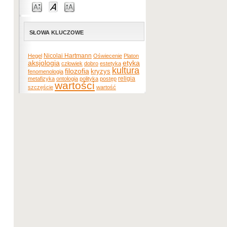
SŁOWA KLUCZOWE
Nicolai Hartmann
Hegel
Oświecenie
Platon
etyka
aksjologia
człowiek
dobro
estetyka
kultura
filozofia
kryzys
fenomenologia
religia
metafizyka
ontologia
polityka
postęp
wartości
szczęście
wartość