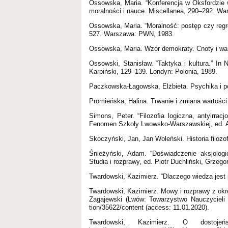
Ossowska, Maria. “Konferencja w Oksfordzie 
moralności i nauce. Miscellanea, 290–292. W
Ossowska, Maria. “Moralność: postęp czy regr
527. Warszawa: PWN, 1983.
Ossowska, Maria. Wzór demokraty. Cnoty i wart
Ossowski, Stanisław. “Taktyka i kultura.” In
Karpiński, 129–139. Londyn: Polonia, 1989.
Paczkowska-Łagowska, Elżbieta. Psychika i 
Promieńska, Halina. Trwanie i zmiana wartośc
Simons, Peter. “Filozoﬁa logiczna, antyirrac
Fenomen Szkoły Lwowsko-Warszawskiej, ed. An
Skoczyński, Jan, Jan Woleński. Historia filozo
Śnieżyński, Adam. “Doświadczenie aksjolog
Studia i rozprawy, ed. Piotr Duchliński, Grze
Twardowski, Kazimierz. “Dlaczego wiedza jest 
Twardowski, Kazimierz. Mowy i rozprawy z okr
Zagajewski (Lwów: Towarzystwo Nauczycieli Sz
tion/35622/content (access: 11.01.2020).
Twardowski, Kazimierz. O dostojeńs