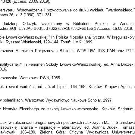
=48428 (access: 20.09.2019).
wersytetu. Wprowadzenie i przygotowanie do druku wykładu Twardowskiego,”
twa 26, z. 3 (1990): 371–381.
y ludzkiej: Odczyta wygłoszony w Bibliotece Polskiej w Wiedniu,
earchAction&QI=E373A6 B0B85B7B22732F18789DF6B156-1 Access: 16.09.2019.
le Lwowsko-Warszawskiej.” In Polska filozofia analityczna. W kręgu szkoły
ki, Ryszard Wiśniewski, 129–144. Toruń: UMK, 1999.
 Warszawa: Archiwum Połączonych Bibliotek WFiS UW, IFiS PAN oraz PTF,
i analitycznej?” In Fenomen Szkoły Lwowsko-Warszawskiej, ed. Anna Brożek,
2016.
warszawska. Warszawa: PWN, 1985.
iek i świat wartości, ed. Józef Lipiec, 164–168. Kraków: Krajowa Agencja
w polemikach. Warszawa: Wydawnictwo Naukowe Scholar, 1997.
ne Henryka Elzenberga ze szkołą lwowsko-warszawską. Kraków: Scriptum,
auki w założeniach programowych i postawach naukowych Marii i Stanisława
ssowskiej: analiza – inspiracje – alternatywy, ed. Joanna Dudek, Tomasz
a-Nowak, 165–180. Zielona Góra: Oficyna Wydawnicza Uniwersytetu