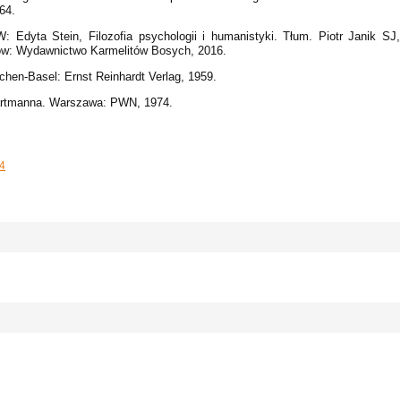
64.
: Edyta Stein, Filozofia psychologii i humanistyki. Tłum. Piotr Janik SJ,
ów: Wydawnictwo Karmelitów Bosych, 2016.
hen-Basel: Ernst Reinhardt Verlag, 1959.
 Hartmanna. Warszawa: PWN, 1974.
64