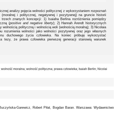
gicznej analizy pojęcia wolności politycznej z wykorzystaniem rozpoznań
(moralnej i politycznej, negatywnej i pozytywnej) na gruncie historii
o trzech znanych koncepcji: 1) Isaiaha Berlina rozróżnienia pomiędzy
czną (
positive and negative liberty
); 2) Hannah Arendt historycznych
 wolnością polityczną i wolnością woli (wolnością moralną); 3) Nicolaia
u rozumienia wolności jako wolności pozytywnej oraz jego własnych
menu duchowego życia człowieka. Na koniec próbuję wykorzystać
ia tezy, że prawa człowieka pierwszej generacji stanowią warunek
olność moralna; wolność polityczna; prawa człowieka; Isaiah Berlin; Nicolai
Buczyńska-Garewicz, Robert Piłat, Bogdan Baran. Warszawa: Wydawnictwo