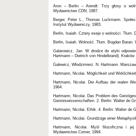
Aron – Berlin – Arendt: Trzy głosy o wo
Wydawnictwo CDN, 1987.
Berger, Peter L., Thomas Luckmann. Społec
Instytut Wydawniczy, 1983.
Berlin, Isaiah. Cztery eseje o wolności. Tłum
Berlin, Isaiah. Wolność. Tłum. Bogdan Baran.
Galarowicz, Jan. W drodze do etyki odpowied
Hartmann – Dietrich von Hindelbrand). Krakó
Galewicz, Włodzimierz. N. Hartmann. Warsza
Hartmann, Nicolai. Möglichkeit und Wirklichkeit
Hartmann, Nicolai. Der Aufbau der realen Welt
1964.
Hartmann, Nicolai. Das Problem des Geistige
Geisteswissenschaften. 2. Berlin: Walter de Gr
Hartmann, Nicolai. Ethik. 4. Berlin: Walter de G
Hartmann, Nicolai. Grundzüge einer Metaphysik 
Hartmann, Nicolai. Myśl filozoficzna i je
Wydawnictwo Comer, 1994.