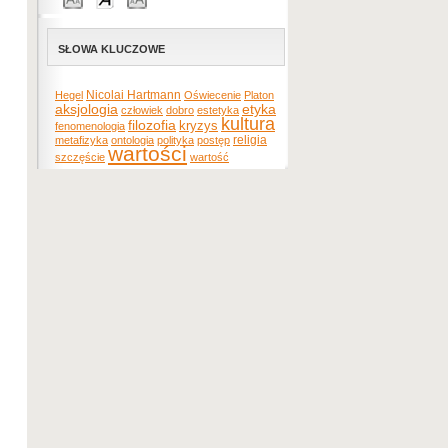
SŁOWA KLUCZOWE
Nicolai Hartmann
Hegel
Oświecenie
Platon
etyka
aksjologia
człowiek
dobro
estetyka
kultura
filozofia
kryzys
fenomenologia
religia
metafizyka
ontologia
polityka
postęp
wartości
szczęście
wartość