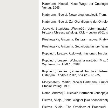
Hartmann, Nicolai. Neue Wege der Ontologie
Verlag, 1946.
Hartmann, Nicolai. Nowe drogi ontologii. Tłum
Hartmann, Nicolai. Zur Grundlegung der Ontolog
Judycki, Stanisław. „Wolność i determinacja
Filozofii Chrześcijańskiej: KUL – Lublin 20-2
Kłoskowska, Antonina. Kultura masowa. Kryty
Kłoskowska, Antonina. Socjologia kultury. Wa
Kopciuch, Leszek. Człowiek i historia u Nico
Kopciuch, Leszek. Wolność a wartości. Max Sc
Wydawnictwo UMCS, 2010.
Kopciuch, Leszek. „Stosunek Nicolaia Hartma
Estetyka i Krytyka 2012, nr 4 (26): 61–75.
Morgenstern, Martin. Nicolai Hartmann, Grundl
Franke Verlag, 1992.
Noras, Andrzej J. Nicolaia Hartmann koncepcj
Pietras, Alicja. „Hans Wagner jako neoneokanty
Pietras, Alicja. „The Ontology of Procesual 