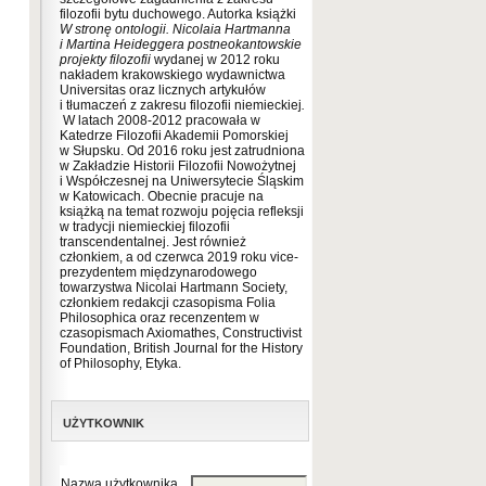
filozofii bytu duchowego. Autorka książki
W stronę ontologii. Nicolaia Hartmanna
i Martina Heideggera postneokantowskie
projekty filozofii
wydanej w 2012 roku
nakładem krakowskiego wydawnictwa
Universitas
oraz licznych artykułów
i tłumaczeń z zakresu filozofii niemieckiej
.
W latach 2008-2012 pracowała w
Katedrze Filozofii Akademii Pomorskiej
w Słupsku. Od 2016 roku jest zatrudniona
w Zakładzie Historii Filozofii Nowożytnej
i Współczesnej na Uniwersytecie Śląskim
w Katowicach. Obecnie pracuje na
książką na temat rozwoju pojęcia refleksji
w tradycji niemieckiej filozofii
transcendentalnej. Jest również
członkiem, a od czerwca 2019 roku vice-
prezydentem międzynarodowego
towarzystwa Nicolai Hartmann Society,
członkiem redakcji czasopisma Folia
Philosophica oraz recenzentem w
czasopismach Axiomathes, Constructivist
Foundation, British Journal for the History
of Philosophy, Etyka.
UŻYTKOWNIK
Nazwa użytkownika