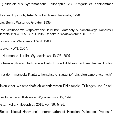
 (Teildruck aus Systematische Philosophie. 2.) Stuttgart: W. Kohlhammer
. Leszek Kopciuch, Artur Mordka. Toruń: Rolewski, 1998.
ie. Berlin: Walter de Gruyter, 1935.
”. W: Wolność we współczesnej kulturze. Materiały V Światowego Kongresu
5 sierpnia 1996), 355–367. Lublin: Redakcja Wydawnictw KUL 1997.
ka i obrona. Warszawa: PWN, 1980.
rszawa: PWN, 2007.
laia Hartmanna. Lublin: Wydawnictwo UMCS, 2007.
heler – Nicolai Hartmann – Dietrich von Hildebrand – Hans Reiner. Lublin:
nna do Immanuela Kanta w kontekście zagadnień aksjologiczno-etycznych”.
inien einer wissenschaftlich orientierenten Philosophie. Tübingen und Basel:
a wolności woli. Katowice: Wydawnictwo UŚ, 1998.
sta”. Folia Philosophica 2018, vol. 39: 5–26.
Being: Nicolai Hartmann’s Interpretation of Hegelian Dialectical Process”.