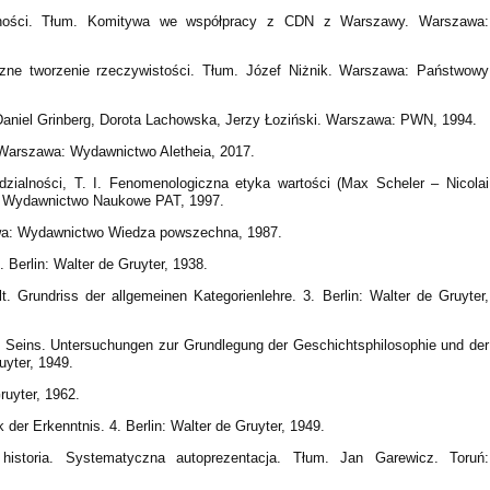
lności. Tłum. Komitywa we współpracy z CDN z Warszawy. Warszawa:
zne tworzenie rzeczywistości. Tłum. Józef Niżnik. Warszawa: Państwowy
. Daniel Grinberg, Dorota Lachowska, Jerzy Łoziński. Warszawa: PWN, 1994.
 Warszawa: Wydawnictwo Aletheia, 2017.
zialności, T. I. Fenomenologiczna etyka wartości (Max Scheler – Nicolai
w: Wydawnictwo Naukowe PAT, 1997.
wa: Wydawnictwo Wiedza powszechna, 1987.
. Berlin: Walter de Gruyter, 1938.
. Grundriss der allgemeinen Kategorienlehre. 3. Berlin: Walter de Gruyter,
s Seins. Untersuchungen zur Grundlegung der Geschichtsphilosophie und der
uyter, 1949.
ruyter, 1962.
der Erkenntnis. 4. Berlin: Walter de Gruyter, 1949.
j historia. Systematyczna autoprezentacja. Tłum. Jan Garewicz. Toruń: