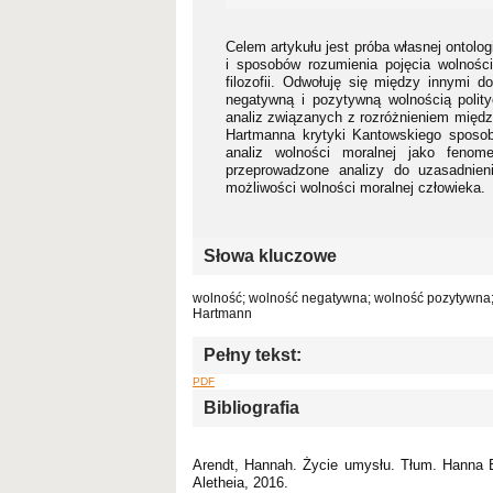
Celem artykułu jest próba własnej ontolo
i sposobów rozumienia pojęcia wolności 
filozofii. Odwołuję się między innymi d
negatywną i pozytywną wolnością polity
analiz związanych z rozróżnieniem między
Hartmanna krytyki Kantowskiego sposob
analiz wolności moralnej jako feno
przeprowadzone analizy do uzasadnien
możliwości wolności moralnej człowieka.
Słowa kluczowe
wolność; wolność negatywna; wolność pozytywna; w
Hartmann
Pełny tekst:
PDF
Bibliografia
Arendt, Hannah. Życie umysłu. Tłum. Hanna 
Aletheia, 2016.