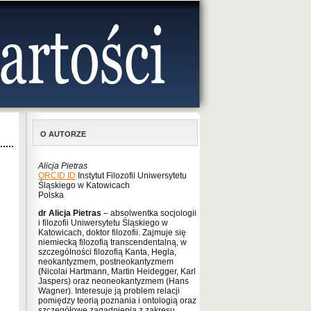
O AUTORZE
Alicja Pietras
ORCID ID
Instytut Filozofii Uniwersytetu
Śląskiego w Katowicach
Polska
dr Alicja Pietras
– absolwentka socjologii
i filozofii Uniwersytetu Śląskiego w
Katowicach, doktor filozofii. Zajmuje się
niemiecką filozofią transcendentalną, w
szczególności filozofią Kanta, Hegla,
neokantyzmem, postneokantyzmem
(Nicolai Hartmann, Martin Heidegger, Karl
Jaspers) oraz neoneokantyzmem (Hans
Wagner). Interesuje ją problem relacji
pomiędzy teorią poznania i ontologią oraz
szczegółowe zagadnienia z zakresu