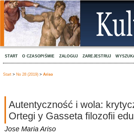
START
O CZASOPIŚMIE
ZALOGUJ
ZAREJESTRUJ
WYSZUK
Start
>
No 28 (2019)
>
Ariso
Autentyczność i wola: krytyc
Ortegi y Gasseta filozofii edu
Jose Maria Ariso