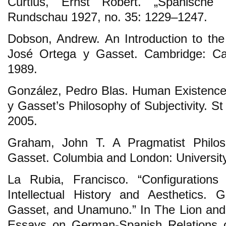
Curtius, Ernst Robert. „Spanische 
Rundschau 1927, no. 35: 1229–1247.
Dobson, Andrew. An Introduction to the 
José Ortega y Gasset. Cambridge: Cam
1989.
González, Pedro Blas. Human Existence 
y Gasset’s Philosophy of Subjectivity. 
2005.
Graham, John T. A Pragmatist Philos
Gasset. Columbia and London: University
La Rubia, Francisco. “Configuratio
Intellectual History and Aesthetics. 
Gasset, and Unamuno.” In The Lion and t
Essays on German-Spanish Relations o