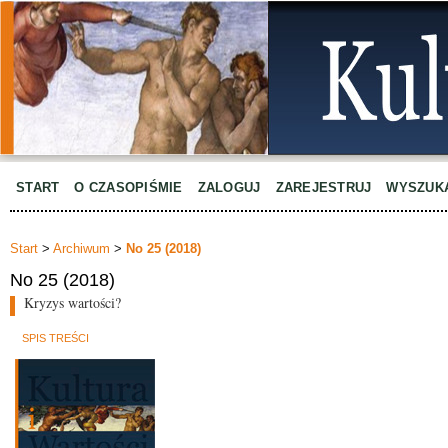
START
O CZASOPIŚMIE
ZALOGUJ
ZAREJESTRUJ
WYSZUK
Start
>
Archiwum
>
No 25 (2018)
No 25 (2018)
Kryzys wartości?
SPIS TREŚCI