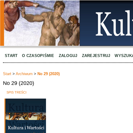
START
O CZASOPIŚMIE
ZALOGUJ
ZAREJESTRUJ
WYSZUK
Start
>
Archiwum
>
No 29 (2020)
No 29 (2020)
SPIS TREŚCI