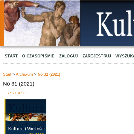
START
O CZASOPIŚMIE
ZALOGUJ
ZAREJESTRUJ
WYSZUK
Start
>
Archiwum
>
No 31 (2021)
No 31 (2021)
SPIS TREŚCI