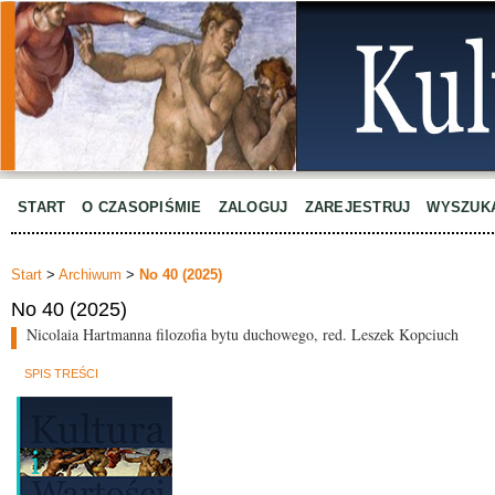
START
O CZASOPIŚMIE
ZALOGUJ
ZAREJESTRUJ
WYSZUK
Start
>
Archiwum
>
No 40 (2025)
No 40 (2025)
Nicolaia Hartmanna filozofia bytu duchowego, red. Leszek Kopciuch
SPIS TREŚCI