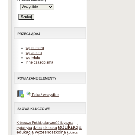
PRZEGLĄDAJ
wg numeru
wg autora
wg tytułu
Inne czasopisma
POWIĄZANE ELEMENTY
Pokaż wszystkie
SŁOWA KLUCZOWE
Królestwo Polskie
aktywność fizyczna
edukacja
dziecko
dzieci
dydaktyka
edukacja wczesnoszkolna
kobieta