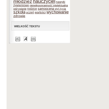
nauczyciel
młodzież
nawyki
żywieniowe
niepełnosprawność intelektualna
samoocena
rodzice
odżywianie
styl życia
szkoła
wychowanie
uczeń
wartości
zdrowie
WIELKOŚĆ TEKSTU