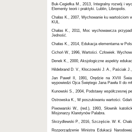
Buk-Cegiełka M., 2013, Integralny rozwój i 
Elementy teorii i praktyki. Lublin, Libropolis.
Chałas K., 2007, Wychowanie ku wartościom w
KUL.
Chałas K., 2011, Moc wychowawcza przypadko
Jedność.
Chałas K., 2014, Edukacja elementarna w Pols
Cichoń W., 1996, Wartości. Człowiek. Wychowa
Denek K., 2000, Aksjologiczne aspekty edukac
Hildebrand D. V., Kłoczowski J. A., Paściak 
Jan Paweł II, 1991, Orędzie na XVIII Świ
wypowiedzi Ojca Świętego Jana Pawła II do m
Kunowski S., 2004, Podstawy współczesnej p
Ostrowska K., W poszukiwaniu wartości. Gda
Piwowarski W., (red.), 1993, Słownik katol
Misjonarzy Klaretynów Palabra.
Skrzydlewski P., 2016, Szczęście. W: K. Chał
Rozporządzenie Ministra Edukacji Narodowe