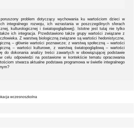
 poruszony problem dotyczący wychowania ku wartościom dzieci w
h integralnego rozwoju, ich wzrastania w poszczególnych sferach
cznej, kulturologicznej i światopoglądowej). Istotne jest tutaj nie tylko
także ich integracja. Przedstawiono także grupy wartości związane z
złowieka. Z warstwą biologiczną związane są wartości hedonistyczne,
ogiczną – głównie wartości poznawcze; z warstwą społeczną – wartości
ogiczną – wartości kulturowe, z warstwą światopoglądową – wartości
wę do dokonania analizy treści zawartych w obowiązującej podstawie
 w celu odpowiedzi na postawione w kontekście tematu opracowania
tościom stwarza aktualne podstawa programowa w świetle integralnego
lnym?
dukacja wczesnoszkolna