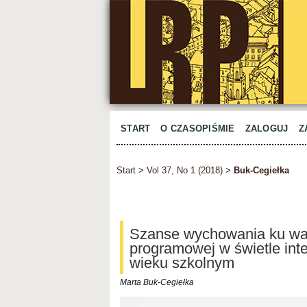
START
O CZASOPIŚMIE
ZALOGUJ
Z
Start
>
Vol 37, No 1 (2018)
>
Buk-Cegiełka
Szanse wychowania ku war
programowej w świetle in
wieku szkolnym
Marta Buk-Cegiełka