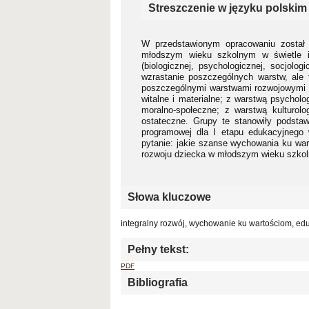
Streszczenie w języku polskim
W przedstawionym opracowaniu został
młodszym wieku szkolnym w świetle ic
(biologicznej, psychologicznej, socjologi
wzrastanie poszczególnych warstw, ale 
poszczególnymi warstwami rozwojowymi c
witalne i materialne; z warstwą psychol
moralno-społeczne; z warstwą kulturol
ostateczne. Grupy te stanowiły podsta
programowej dla I etapu edukacyjnego
pytanie: jakie szanse wychowania ku war
rozwoju dziecka w młodszym wieku szko
Słowa kluczowe
integralny rozwój, wychowanie ku wartościom, e
Pełny tekst:
PDF
Bibliografia