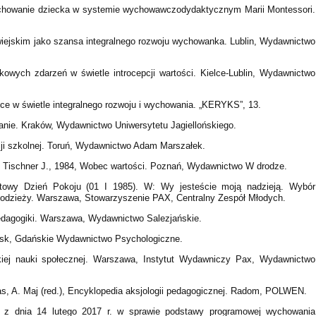
wychowanie dziecka w systemie wychowawczodydaktycznym Marii Montessori.
iejskim jako szansa integralnego rozwoju wychowanka. Lublin, Wydawnictwo
wych zdarzeń w świetle introcepcji wartości. Kielce-Lublin, Wydawnictwo
ce w świetle integralnego rozwoju i wychowania. „KERYKS”, 13.
nie. Kraków, Wydawnictwo Uniwersytetu Jagiellońskiego.
ji szkolnej. Toruń, Wydawnictwo Adam Marszałek.
J., Tischner J., 1984, Wobec wartości. Poznań, Wydawnictwo W drodze.
atowy Dzień Pokoju (01 I 1985). W: Wy jesteście moją nadzieją. Wybór
łodzieży. Warszawa, Stowarzyszenie PAX, Centralny Zespół Młodych.
edagogiki. Warszawa, Wydawnictwo Salezjańskie.
ńsk, Gdańskie Wydawnictwo Psychologiczne.
ickiej nauki społecznej. Warszawa, Instytut Wydawniczy Pax, Wydawnictwo
as, A. Maj (red.), Encyklopedia aksjologii pedagogicznej. Radom, POLWEN.
j z dnia 14 lutego 2017 r. w sprawie podstawy programowej wychowania