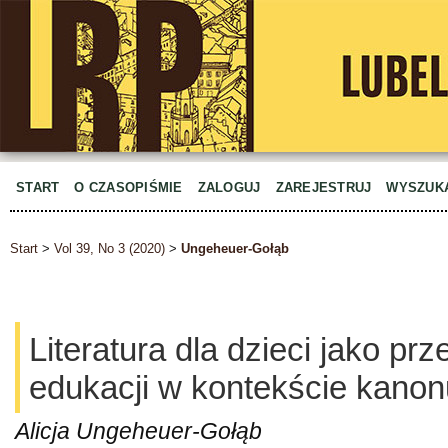
START
O CZASOPIŚMIE
ZALOGUJ
ZAREJESTRUJ
WYSZUK
Start
>
Vol 39, No 3 (2020)
>
Ungeheuer-Gołąb
Literatura dla dzieci jako pr
edukacji w kontekście kanonu
Alicja Ungeheuer-Gołąb