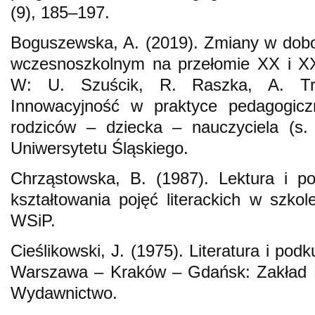
(9), 185–197.
Boguszewska, A. (2019). Zmiany w dobo
wczesnoszkolnym na przełomie XX i XXI
W: U. Szuścik, R. Raszka, A. Trzc
Innowacyjność w praktyce pedagogiczne
rodziców – dziecka – nauczyciela (s.
Uniwersytetu Śląskiego.
Chrząstowska, B. (1987). Lektura i po
kształtowania pojęć literackich w szk
WSiP.
Cieślikowski, J. (1975). Literatura i pod
Warszawa – Kraków – Gdańsk: Zakład N
Wydawnictwo.