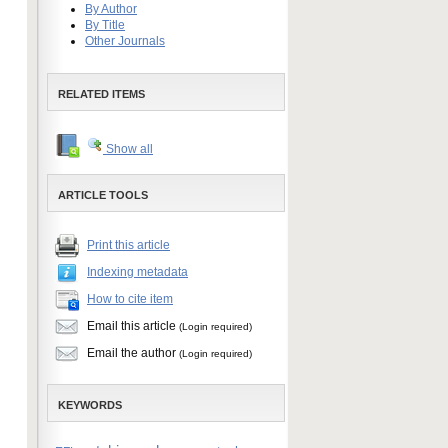
By Author
By Title
Other Journals
RELATED ITEMS
Show all
ARTICLE TOOLS
Print this article
Indexing metadata
How to cite item
Email this article
(Login required)
Email the author
(Login required)
KEYWORDS