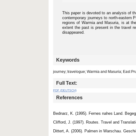
This paper is devoted to an analysis of t
contemporary journeys to north-eastern P
regions of Warmia and Masuria, is at th
extent the past is present in the travel 
disappeared.
Keywords
journey; travelogue; Warmia and Masuria; East Pru
Full Text:
PDF (DEUTSCH)
References
Bednarz, K. (1995). Fernes nahes Land. Bege
Clifford, J. (1997). Routes. Travel and Transla
Dittert, A. (2006). Palmen in Warschau. Gesc