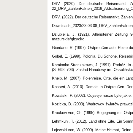
DRV. (2020). Der deutsche Reisemarkt. Zah
22_DRV_ZahlenFakten_2019_Aktualisierung_O
DRV. (2022). Der deutsche Reisemarkt. Zahlen 
Downloads_2023/23-03-08_DRV_ZahlenFakten_
Dziubiella, J. (1921). Allensteiner Zeitung 9
mazurskie/gizycko
Giordano, R. (1997). Ostpreußen ade. Reise d
Göbel, E. (1999). Polonia, Du Schöne. Reiseb
Kamionka-Straszakowa, J. (1991). Podróż. In J
(S. 698‒703). Zakład Narodowy im. Ossoliński
Kneip, M. (2007). Polenreise. Orte, die ein Lan
Kossert, A. (2010). Damals in Ostpreußen. Der
Kowalski, P. (2002). Odyseje nasze byle jakie.
Kozicka, D. (2003). Wędrowcy światów prawdzi
Krockow von, Ch. (1995). Begegnung mit Ostp
Lehmkuhl, T. (2012). Land ohne Eile. Ein Som
Lojewski von, W. (2009). Meine Heimat, Deine