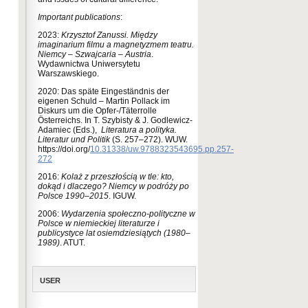
Important publications
:
2023:
Krzysztof Zanussi. Między
imaginarium filmu a magnetyzmem teatru.
Niemcy – Szwajcaria – Austria
.
Wydawnictwa Uniwersytetu
Warszawskiego.
2020: Das späte Eingeständnis der
eigenen Schuld – Martin Pollack im
Diskurs um die Opfer-/Täterrolle
Österreichs. In T. Szybisty & J. Godlewicz-
Adamiec (Eds.),
Literatura a polityka.
Literatur und Politik
(S. 257–272). WUW.
https://doi.org/
10.31338/uw.9788323543695.pp.257-
272
2016:
Kolaż z przeszłością w tle: kto,
dokąd i dlaczego? Niemcy w podróży po
Polsce 1990–2015
. IGUW.
2006:
Wydarzenia społeczno-polityczne w
Polsce w niemieckiej literaturze i
publicystyce lat osiemdziesiątych (1980–
1989)
. ATUT.
USER