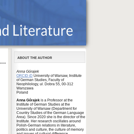
ABOUT THE AUTHOR
Anna Górajek
ORCID iD
University of Warsaw, Institute
of German Studies, Faculty of
Neophilology, ul. Dobra 55, 00-312
Warszawa
Poland
Anna Górajek
is a Professor at the
Institute of German Studies at the
University of Warsaw (Department for
Country Studies of the German Language
Area). Since 2020 she is the director of the
Institute. Her research oscillates around
Polish-German relations in literature,
politics and culture, the culture of memory
and issues of cultural difference.