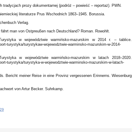
ich tradycjach prozy dokumentarnej (podróż – powieść – reportaż). PWN.
iemieckiej literaturze Prus Wschodnich 1863–1945. Borussia.
aschenbuch Verlag.
ge fährt man von Ostpreußen nach Deutschland? Roman. Rowohlt.
 Turystyka w województwie warmińsko-mazurskim w 2014 r. – tablice.
ry/sport-turystyka/turystykaw-wojewodztwie-warminsko-mazurskim-w-2014-
 Turystyka w województwie warmińsko-mazurskim w latach 2018–2020.
ry/sport-turystyka/turystyka-w-wojewodztwie-warminsko-mazurskim-w-latach-
ds. Bericht meiner Reise in eine Provinz vergessenen Erinnerns. Wiesenburg
achwort von Artur Becker. Suhrkamp.
-29