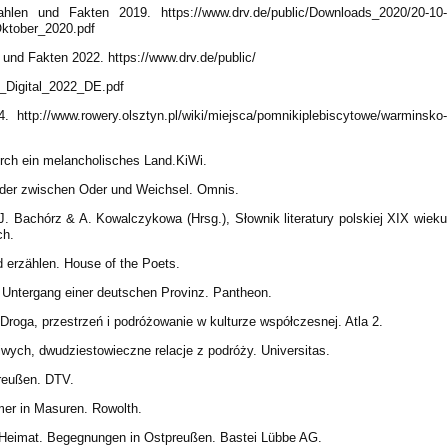
len und Fakten 2019. https://www.drv.de/public/Downloads_2020/20-10-
ktober_2020.pdf
und Fakten 2022. https://www.drv.de/public/
Digital_2022_DE.pdf
4. http://www.rowery.olsztyn.pl/wiki/miejsca/pomnikiplebiscytowe/warminsko-
urch ein melancholisches Land.KiWi.
ilder zwischen Oder und Weichsel. Omnis.
. Bachórz & A. Kowalczykowa (Hrsg.), Słownik literatury polskiej XIX wieku
ch.
d erzählen. House of the Poets.
 Untergang einer deutschen Provinz. Pantheon.
 Droga, przestrzeń i podróżowanie w kulturze współczesnej. Atla 2.
wych, dwudziestowieczne relacje z podróży. Universitas.
reußen. DTV.
mer in Masuren. Rowolth.
 Heimat. Begegnungen in Ostpreußen. Bastei Lübbe AG.