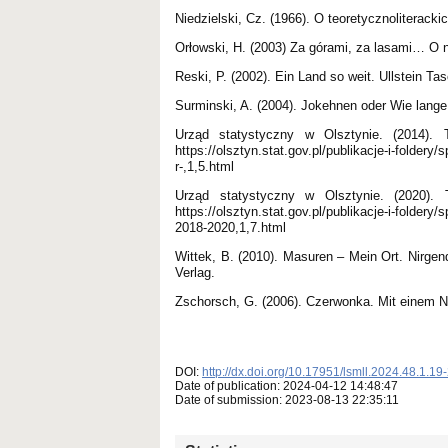
Niedzielski, Cz. (1966). O teoretycznoliterack
Orłowski, H. (2003) Za górami, za lasami… O n
Reski, P. (2002). Ein Land so weit. Ullstein T
Surminski, A. (2004). Jokehnen oder Wie lan
Urząd statystyczny w Olsztynie. (2014).
https://olsztyn.stat.gov.pl/publikacje-i-folde
r-,1,5.html
Urząd statystyczny w Olsztynie. (2020).
https://olsztyn.stat.gov.pl/publikacje-i-folde
2018-2020,1,7.html
Wittek, B. (2010). Masuren – Mein Ort. Nirgen
Verlag.
Zschorsch, G. (2006). Czerwonka. Mit einem N
DOI:
http://dx.doi.org/10.17951/lsmll.2024.48.1.19
Date of publication: 2024-04-12 14:48:47
Date of submission: 2023-08-13 22:35:11