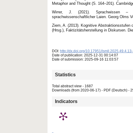
Metaphor and Thought (S. 164–201). Cambridge U
Wirrer, J. (2021). Sprachwissen – S
sprachwissenschaftlicher Laien. Georg Olms Ve
Ziem, A. (2013). Kognitive Abstraktionsstufen 
(Hrsg.), Faktizitätsherstellung in Diskursen. D
DOI:
http://dx.doi.org/10.17951/lsmll.2025.49.4.13
Date of publication: 2025-12-31 00:14:07
Date of submission: 2025-09-16 11:03:57
Statistics
Total abstract view - 1687
Downloads (from 2020-06-17) - PDF (Deutsch) - 
Indicators