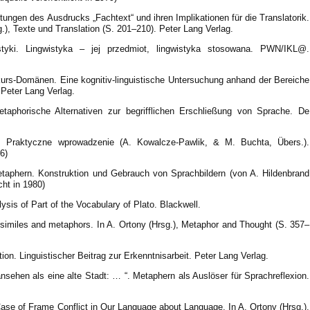
tungen des Ausdrucks „Fachtext“ und ihren Implikationen für die Translatorik.
), Texte und Translation (S. 201–210). Peter Lang Verlag.
styki. Lingwistyka – jej przedmiot, lingwistyka stosowana. PWN/IKL@.
kurs-Domänen. Eine kognitiv-linguistische Untersuchung anhand der Bereiche
 Peter Lang Verlag.
Metaphorische Alternativen zur begrifflichen Erschließung von Sprache. De
a. Praktyczne wprowadzenie (A. Kowalcze-Pawlik, & M. Buchta, Übers.).
06)
etaphern. Konstruktion und Gebrauch von Sprachbildern (von A. Hildenbrand
cht in 1980)
ysis of Part of the Vocabulary of Plato. Blackwell.
 similes and metaphors. In A. Ortony (Hrsg.), Metaphor and Thought (S. 357–
on. Linguistischer Beitrag zur Erkenntnisarbeit. Peter Lang Verlag.
sehen als eine alte Stadt: … “. Metaphern als Auslöser für Sprachreflexion.
ase of Frame Conflict in Our Language about Language. In A. Ortony (Hrsg.),