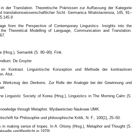
in der Translation. Theoretische Prämissen zur Auffassung der Kategorie
 translationswissenschaftlicher Sicht. Germanica Wratislaviensia, 145, 91–
65.145.9
ge from the Perspective of Contemporary Linguistics: Insights into the
 the Theoretical Modelling of Language, Communication and Translation.
67.
 (Hrsg.), Semantik (S. 80–90). Fink.
ndium. De Gruyter.
r im Kontrast. Linguistische Konzeption und Methode der kontrastiven
n. Atut.
als Werkzeug des Denkens. Zur Rolle der Analogie bei der Gewinnung und
arr.
e Linguistic Society of Korea (Hrsg.), Linguistics in The Morning Calm (S.
fic Knowledge through Metaphor. Wydawnictwo Naukowe UMK.
schrift für Philosophie und philosophische Kritik, N. F., 100(1), 25–50.
s in making sense of tropes. In A. Ortony (Hrsg.), Metaphor and Thought (S.
quelle veröffentlicht in 1979)