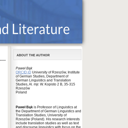
ABOUT THE AUTHOR
Paweł Bąk
ORCID iD
University of Rzeszów, Institute
of German Studies, Department of
German Linguistics and Translation
Studies, Al. mjr. W. Kopisto 2 B, 35-315
Rzeszów
Poland
Paweł Bąk
is Professor of Linguistics at
the Department of German Linguistics and
Translation Studies, University of
Rzeszów (Poland). His research interests
include translation studies as well as text
and discourse linguistics with focus on the