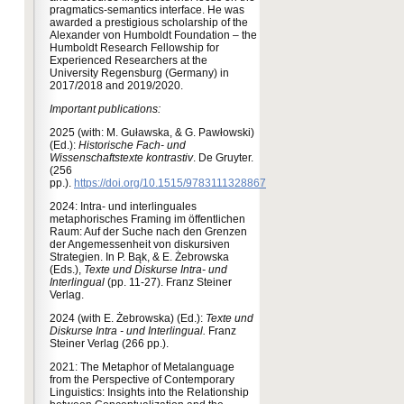
pragmatics-semantics interface. He was
awarded a prestigious scholarship of the
Alexander von Humboldt Foundation – the
Humboldt Research Fellowship for
Experienced Researchers at the
University Regensburg (Germany) in
2017/2018 and 2019/2020.
Important publications:
2025 (with: M. Guławska, & G. Pawłowski)
(Ed.):
Historische Fach- und
Wissenschaftstexte kontrastiv
. De Gruyter.
(256
pp.).
https://doi.org/10.1515/9783111328867
2024: Intra- und interlinguales
metaphorisches Framing im öffentlichen
Raum: Auf der Suche nach den Grenzen
der Angemessenheit von diskursiven
Strategien. In P. Bąk, & E. Żebrowska
(Eds.),
Texte und Diskurse Intra- und
Interlingual
(pp. 11-27). Franz Steiner
Verlag.
2024 (with E. Żebrowska) (Ed.):
Texte und
Diskurse Intra - und Interlingual.
Franz
Steiner Verlag (266 pp.).
2021: The Metaphor of Metalanguage
from the Perspective of Contemporary
Linguistics: Insights into the Relationship