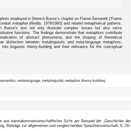
aphors employed in Dietrich Busse’s chapter on
Frame-Semantik
(‘Frame
Conduit metaphor (Reddy, 1979/1993) and related metaphorical patterns.
n Busse’s text not only illustrate complex issues but also serve
stitutive functions. The findings demonstrate that metaphors contribute
tionalization of abstract phenomena, and the shaping of theoretical
ear distinction between metalinguistic and meta-language metaphors,
 into linguistic theory-building and their relevance for the conceptual
.
mantics; metalanguage; metalinguistic metaphor, theory building
 aus translationswissenschaftlicher Sicht am Beispiel der „Geschichte der
ig. Beiträge zur allgemeinen und vergleichenden Sprachwissenschaft, 8, 29–