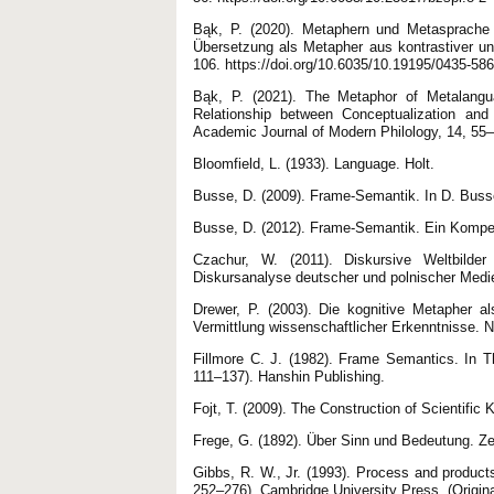
Bąk, P. (2020). Metaphern und Metasprache 
Übersetzung als Metapher aus kontrastiver und
106. https://doi.org/10.6035/10.19195/0435-58
Bąk, P. (2021). The Metaphor of Metalangua
Relationship between Conceptualization and
Academic Journal of Modern Philology, 14, 55–
Bloomfield, L. (1933). Language. Holt.
Busse, D. (2009). Frame-Semantik. In D. Busse
Busse, D. (2012). Frame-Semantik. Ein Kompe
Czachur, W. (2011). Diskursive Weltbilde
Diskursanalyse deutscher und polnischer Medie
Drewer, P. (2003). Die kognitive Metapher 
Vermittlung wissenschaftlicher Erkenntnisse. N
Fillmore C. J. (1982). Frame Semantics. In Th
111–137). Hanshin Publishing.
Fojt, T. (2009). The Construction of Scienti
Frege, G. (1892). Über Sinn und Bedeutung. Zeit
Gibbs, R. W., Jr. (1993). Process and product
252–276). Cambridge University Press. (Original