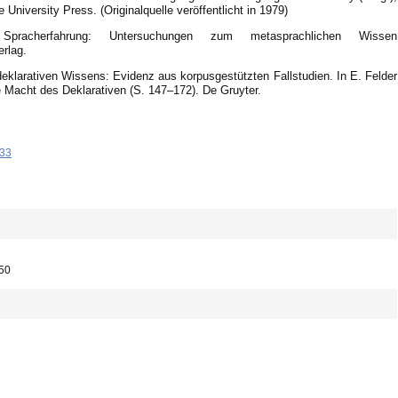
niversity Press. (Originalquelle veröffentlicht in 1979)
pracherfahrung: Untersuchungen zum metasprachlichen Wissen
rlag.
deklarativen Wissens: Evidenz aus korpusgestützten Fallstudien. In E. Felder
ie Macht des Deklarativen (S. 147–172). De Gruyter.
-33
250