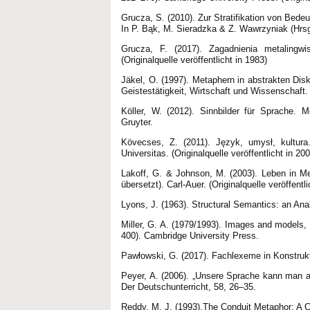
Grucza, S. (2010). Zur Stratifikation von Bedeu
In P. Bąk, M. Sieradzka & Z. Wawrzyniak (Hrsg.
Grucza, F. (2017). Zagadnienia metalingwi
(Originalquelle veröffentlicht in 1983)
Jäkel, O. (1997). Metaphern in abstrakten Dis
Geistestätigkeit, Wirtschaft und Wissenschaft.
Köller, W. (2012). Sinnbilder für Sprache. 
Gruyter.
Kövecses, Z. (2011). Język, umysł, kultur
Universitas. (Originalquelle veröffentlicht in 20
Lakoff, G. & Johnson, M. (2003). Leben in M
übersetzt). Carl-Auer. (Originalquelle veröffentli
Lyons, J. (1963). Structural Semantics: an Anal
Miller, G. A. (1979/1993). Images and models,
400). Cambridge University Press.
Pawłowski, G. (2017). Fachlexeme in Konstrukti
Peyer, A. (2006). „Unsere Sprache kann man an
Der Deutschunterricht, 58, 26–35.
Reddy, M. J. (1993).The Conduit Metaphor: A C