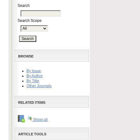
Search
Search Scope
BROWSE
By Issue
By Author
By Title
Other Journals
RELATED ITEMS
Show all
ARTICLE TOOLS