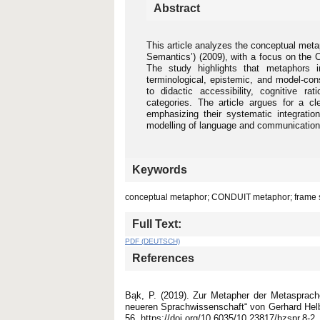
Abstract
This article analyzes the conceptual met
Semantics’) (2009), with a focus on the 
The study highlights that metaphors i
terminological, epistemic, and model-con
to didactic accessibility, cognitive ra
categories. The article argues for a cl
emphasizing their systematic integration
modelling of language and communication
Keywords
conceptual metaphor; CONDUIT metaphor; frame se
Full Text:
PDF (DEUTSCH)
References
Bąk, P. (2019). Zur Metapher der Metasprache
neueren Sprachwissenschaft“ von Gerhard Helb
56. https://doi.org/10.6035/10.23817/bzspr.8-2