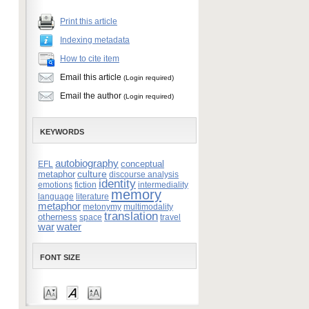
Print this article
Indexing metadata
How to cite item
Email this article
(Login required)
Email the author
(Login required)
KEYWORDS
autobiography
conceptual
EFL
culture
metaphor
discourse analysis
identity
emotions
fiction
intermediality
memory
language
literature
metaphor
metonymy
multimodality
translation
otherness
space
travel
war
water
FONT SIZE