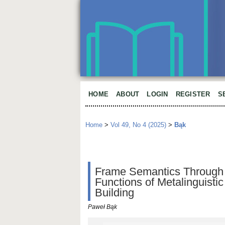
HOME
ABOUT
LOGIN
REGISTER
S
Home
>
Vol 49, No 4 (2025)
>
Bąk
Frame Semantics Through 
Functions of Metalinguistic
Building
Paweł Bąk