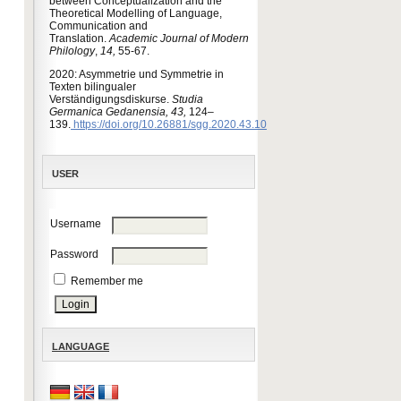
between Conceptualization and the
Theoretical Modelling of Language,
Communication and
Translation.
Academic Journal of Modern
Philology
,
14,
55-67.
2020: Asymmetrie und Symmetrie in
Texten bilingualer
Verständigungsdiskurse.
Studia
Germanica Gedanensia,
43,
124–
139.
https://doi.org/10.26881/sgg.2020.43.10
USER
Username
Password
Remember me
LANGUAGE