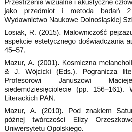
Przestrzenie wizualne i akustyczne człow
jako przedmiot i metoda badań 2
Wydawnictwo Naukowe Dolnośląskiej Sz
Losiak, R. (2015). Malowniczość pejz
aspekcie estetycznego doświadczania aud
45–57.
Mazur, A. (2001). Kosmiczna melanchol
& J. Wójcicki (Eds.). Pogranicza lite
Profesorowi Januszowi Maci
siedemdziesięciolecie (pp. 156–161).
Literackich PAN.
Mazur, A. (2010). Pod znakiem Satur
późnej twórczości Elizy Orzeszkow
Uniwersytetu Opolskiego.