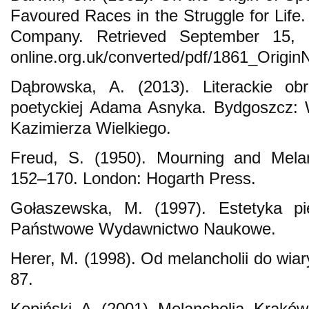
Favoured Races in the Struggle for Life
Company. Retrieved September 15, 2
online.org.uk/converted/pdf/1861_Origi
Dąbrowska, A. (2013). Literackie ob
poetyckiej Adama Asnyka. Bydgoszcz: 
Kazimierza Wielkiego.
Freud, S. (1950). Mourning and Melan
152–170. London: Hogarth Press.
Gołaszewska, M. (1997). Estetyka p
Państwowe Wydawnictwo Naukowe.
Herer, M. (1998). Od melancholii do wiary.
87.
Kępiński, A. (2001). Melancholia. Krakó