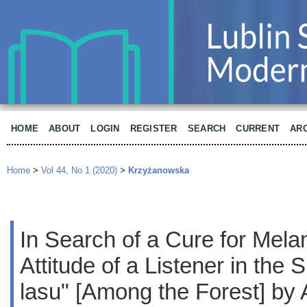
HOME
ABOUT
LOGIN
REGISTER
SEARCH
CURRENT
AR
Home
>
Vol 44, No 1 (2020)
>
Krzyżanowska
In Search of a Cure for Mela
Attitude of a Listener in the
lasu" [Among the Forest] b