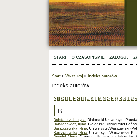
START
O CZASOPIŚMIE
ZALOGUJ
Z
Start
>
Wyszukaj
>
Indeks autorów
Indeks autorów
A
B
C
D
E
F
G
H
I
J
K
L
M
N
O
P
Q
R
S
T
U
B
Bahdanovich, Iryna
, Białoruski Uniwersytet Państ
Bahdanowicz, Iryna
, Białoruski Uniwersytet Państ
Barszczewska, Nina
, Uniwersytet Warszawski (Po
Barszczewska, Nina
, Uniwersytet Warszawski. Kat