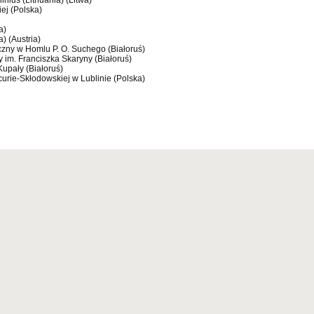
lnius (Lithuania) (Litwa)
ej (Polska)
a)
) (Austria)
czny w Homlu P. O. Suchego (Białoruś)
 im. Franciszka Skaryny (Białoruś)
Kupały (Białoruś)
 curie-Skłodowskiej w Lublinie (Polska)