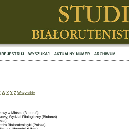
AREJESTRUJ
WYSZUKAJ
AKTUALNY NUMER
ARCHIWUM
V
W
X
Y
Z
Wszystkie
wowy w Mińsku (Białoruś)
wowy, Wydział Filologiczny (Białoruś)
lska)
edra Białorutenistyki (Polska)