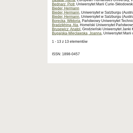
Basalai, Alena
, European Humanities University, Vi
Bednarz, Piotr
, Uniwersytet Marii Curie-Skłodowski
Bieder, Hermann
Bieder, Hermann
, Uniwersytet w Salzburgu (Austri
Bieder, Hermann
, Uniwersytet w Salzburgu (Austria
Borecka, Wiktoria
, Państwowy Uniwersytet Techni
Bradzikhina, Ala
, Homelski Uniwersytet Państwowy
Brusewicz, Anatol
, Grodzieński Uniwersytet Janki 
Bugajska-Więcławska, Joanna
, Uniwersytet Marii
1 - 13 z 13 elementów
ISSN: 1898-0457