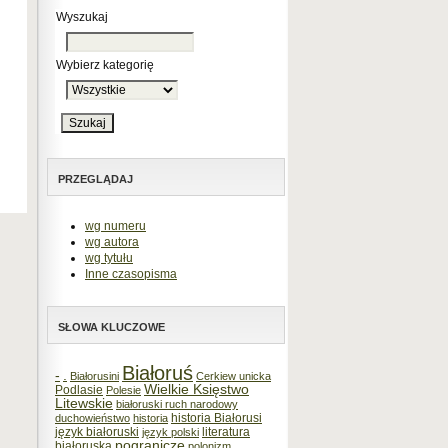
Wyszukaj
Wybierz kategorię
PRZEGLĄDAJ
wg numeru
wg autora
wg tytułu
Inne czasopisma
SŁOWA KLUCZOWE
Białoruś
-
.
Białorusini
Cerkiew unicka
Wielkie Księstwo
Podlasie
Polesie
Litewskie
białoruski ruch narodowy
historia Białorusi
duchowieństwo
historia
język białoruski
literatura
język polski
pogranicze
białoruska
polonizm