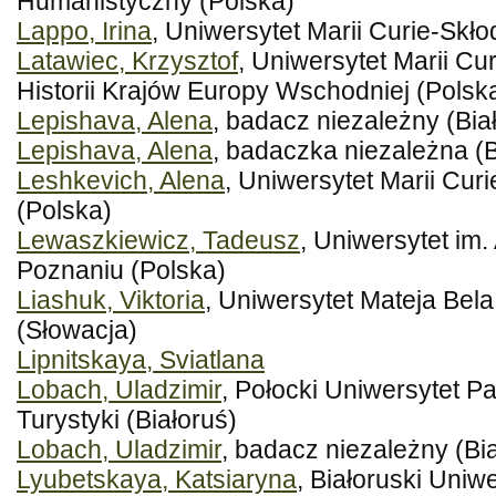
Humanistyczny (Polska)
Lappo, Irina
, Uniwersytet Marii Curie-Skło
Latawiec, Krzysztof
, Uniwersytet Marii Cu
Historii Krajów Europy Wschodniej (Polsk
Lepishava, Alena
, badacz niezależny (Bia
Lepishava, Alena
, badaczka niezależna (B
Leshkevich, Alena
, Uniwersytet Marii Cur
(Polska)
Lewaszkiewicz, Tadeusz
, Uniwersytet im
Poznaniu (Polska)
Liashuk, Viktoria
, Uniwersytet Mateja Bel
(Słowacja)
Lipnitskaya, Sviatlana
Lobach, Uladzimir
, Połocki Uniwersytet Pa
Turystyki (Białoruś)
Lobach, Uladzimir
, badacz niezależny (Bi
Lyubetskaya, Katsiaryna
, Białoruski Uni