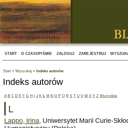
START
O CZASOPIŚMIE
ZALOGUJ
ZAREJESTRUJ
WYSZUK
Start
>
Wyszukaj
>
Indeks autorów
Indeks autorów
A
B
C
D
E
F
G
H
I
J
K
L
M
N
O
P
Q
R
S
T
U
V
W
X
Y
Z
Wszystkie
L
Lappo, Irina
, Uniwersytet Marii Curie-Skło