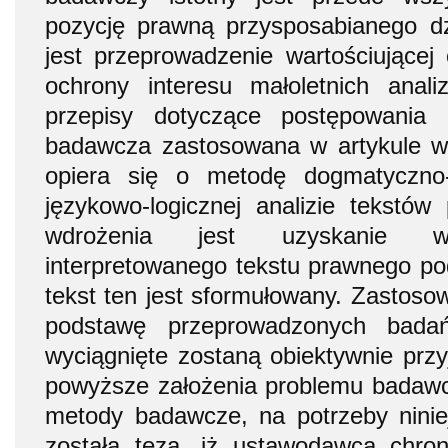
pozycję prawną przysposabianego dz
jest przeprowadzenie wartościujące
ochrony interesu małoletnich ana
przepisy dotyczące postępowania 
badawcza zastosowana w artykule w 
opiera się o metodę dogmatyczno
językowo-logicznej analizie tekstów
wdrożenia jest uzyskanie wł
interpretowanego tekstu prawnego po
tekst ten jest sformułowany. Zastoso
podstawę przeprowadzonych bada
wyciągnięte zostaną obiektywnie przy
powyższe założenia problemu badaw
metody badawcze, na potrzeby niniej
została teza, iż ustawodawca chron