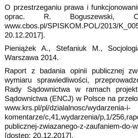
O przestrzeganiu prawa i funkcjonowani
oprac. R. Boguszewski,
www.cbos.pl/SPISKOM.POL/2013/K
20.12.2017].
Pieniążek A., Stefaniuk M., Socjolog
Warszawa 2014.
Raport z badania opinii publicznej z
wymiaru sprawiedliwości, przeprowadz
Rady Sądownictwa w ramach projektu
Sądownictwa (ENCJ) w Polsce na przełomi
www.krs.pl/pl/dzialalnosc/wydarzenia-i-
komentarze/c,41,wydarzenia/p,1/256,rapor
publicznej-zwiazanego-z-zaufaniem-do-w
[dostęp: 20.12.2017].