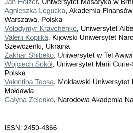
Jan Holzer
, Uniwersytet Masaryka w Brn
Agnieszka Legucka
, Akademia Finansów 
Warszawa, Polska
Volodymyr Kravchenko
, Uniwersytet Alb
Valerii Kopiika
, Kijowski Uniwersytet Nar
Szewczenki, Ukraina
Zakhar Shibeko
, Uniwersytet w Tel Awiwi
Wojciech Sokół
, Uniwersytet Marii Curie-
Polska
Valentina Teosa
, Mołdawski Uniwersytet
Mołdawia
Galyna Zelenko
, Narodowa Akademia Nau
ISSN: 2450-4866