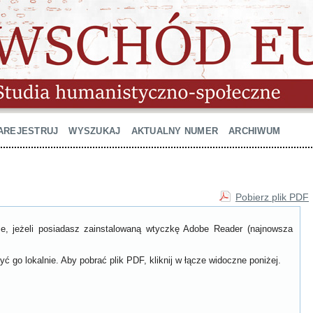
AREJESTRUJ
WYSZUKAJ
AKTUALNY NUMER
ARCHIWUM
Pobierz plik PDF
ce, jeżeli posiadasz zainstalowaną wtyczkę Adobe Reader (najnowsza
ć go lokalnie. Aby pobrać plik PDF, kliknij w łącze widoczne poniżej.