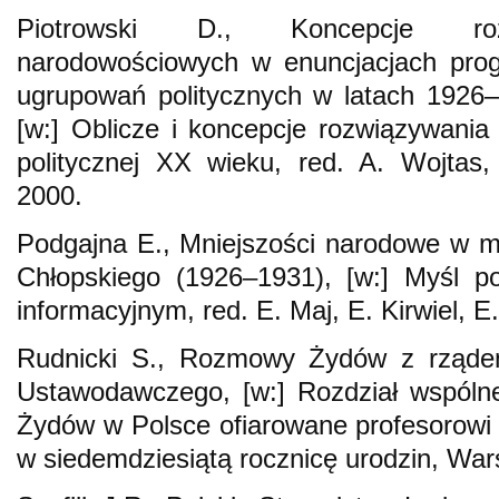
Piotrowski D., Koncepcje rozw
narodowościowych w enuncjacjach progr
ugrupowań politycznych w latach 1926
[w:] Oblicze i koncepcje rozwiązywania 
politycznej XX wieku, red. A. Wojtas,
2000.
Podgajna E., Mniejszości narodowe w myś
Chłopskiego (1926–1931), [w:] Myśl po
informacyjnym, red. E. Maj, E. Kirwiel, E
Rudnicki S., Rozmowy Żydów z rząde
Ustawodawczego, [w:] Rozdział wspólnej 
Żydów w Polsce ofiarowane profesorow
w siedemdziesiątą rocznicę urodzin, Wa