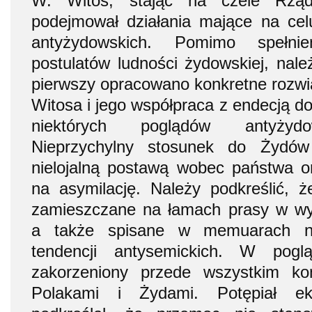
W. Witos, stając na czele Rzą
podejmował działania mające na cel
antyżydowskich. Pomimo spełnien
postulatów ludności żydowskiej, nale
pierwszy opracowano konkretne rozwią
Witosa i jego współpraca z endecją do
niektórych poglądów antyżydo
Nieprzychylny stosunek do Żydów
nielojalną postawą wobec państwa o
na asymilację. Należy podkreślić, 
zamieszczane na łamach prasy w wy
a także spisane w memuarach ni
tendencji antysemickich. W pog
zakorzeniony przede wszystkim kon
Polakami i Żydami. Potępiał ek