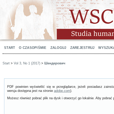
START
O CZASOPIŚMIE
ZALOGUJ
ZAREJESTRUJ
WYSZUK
Start
>
Vol 3, No 1 (2017)
>
Шендерович
PDF powinien wyświetlić się w przeglądarce, jeżeli posiadasz zain
wersja dostępna jest na stronie
adobe.com
).
Możesz również pobrać plik na dysk i otworzyć go lokalnie. Aby pobrać p