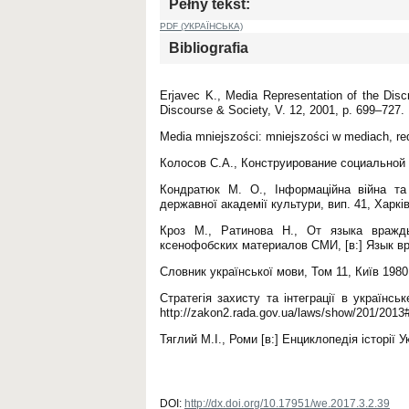
Pełny tekst:
PDF (УКРАЇНСЬКА)
Bibliografia
Erjavec K., Media Representation of the Disc
Discourse & Society, V. 12, 2001, p. 699–727.
Media mniejszości: mniejszości w mediach, re
Колосов С.А., Конструирование социальной н
Кондратюк М. О., Інформаційна війна та 
державної академії культури, вип. 41, Харків
Кроз М., Ратинова Н., От языка вражды
ксенофобских материалов СМИ, [в:] Язык вр
Словник української мови, Том 11, Київ 1980,
Стратегія захисту та інтеграції в українс
http://zakon2.rada.gov.ua/laws/show/201/2013
Тяглий М.І., Роми [в:] Енциклопедія історії У
DOI:
http://dx.doi.org/10.17951/we.2017.3.2.39