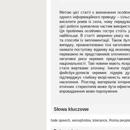
Метою цієї статті є визначення особли
одного інформаційного приводу – сіль
виселити ромів із села, чому передув
цієї роботи зумовлена частим використа
Ця проблема особливо гостро стоїть у 
найбільше. В статті звернено увагу н
та способи їх імплементації. Також бу
випадку, проаналізовано їхні заголов
назвати поступову відмову від екзонім
переважно як представників злочинного
негативні риси окремих представник
національності. Такі новини мають яск
стати жертвами злочину. Інколи поді
фейсбук-дописів окремих лідерів ду
підтверджує глибоку вкорі-неність нег
населення. Розгляд матеріалів інтер
етнічних стереотипів може бути ефекти
впровадження мови порозуміння.
Słowa kluczowe
hate speech, xenophobia, tolerance, Roma people