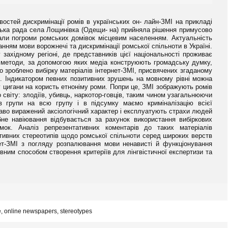
востей дискримінації ромів в українських он- лайн-ЗМІ на прикладі
ська рада села Лощинівка (Одещи- на) прийняла рішення примусово
али погроми ромських домівок місцевим населенням. Актуальність
нням мови ворожнечі та дискримінації ромської спільноти в Україні.
західному регіоні, де представників цієї національності проживає
а методи, за допомогою яких медіа конструюють громадську думку,
ло зроблено вибірку матеріалів інтернет-ЗМІ, присвячених згаданому
ки. Індикатором певних позитивних зрушень на мовному рівні можна
у цигани на користь етноніму роми. Попри це, ЗМІ зображують ромів
 світу: злодіїв, убивць, наркотор-говців, таким чином узагальнюючи
ів групи на всю групу і в підсумку маємо криміналізацію всієї
раво виражений аксіологічний характер і експлуатують страхи людей
бне навіювання відбувається за рахунок використання вибіркових
мок. Аналіз репрезентативних коментарів до таких матеріалів
ативних стереотипів щодо ромської спільноти серед широких верств
нет-ЗМІ з погляду розпалювання мови ненависті й функціонування
вним способом створення критеріїв для лінгвістичної експертизи та
, online newspapers, stereotypes