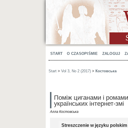
START
O CZASOPIŚMIE
ZALOGUJ
Z
Start
>
Vol 3, No 2 (2017)
>
Костовська
Поміж циганами і ромами
українських інтернет-змі
Алла Костовська
Streszczenie w języku polskim