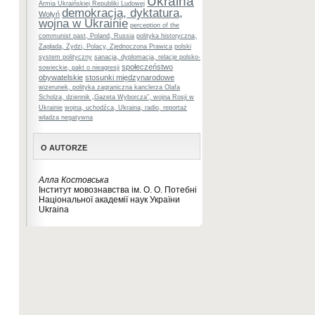
Ukraina
Armia Ukraińskiej Republiki Ludowej
demokracja, dyktatura,
Wołyń
wojna w Ukrainie
perception of the
communist past, Poland, Russia
polityka historyczna,
Zagłada, Żydzi, Polacy, Zjednoczona Prawica
polski
system polityczny
sanacja, dyplomacja, relacje polsko-
społeczeństwo
sowieckie, pakt o nieagresji
obywatelskie
stosunki międzynarodowe
wizerunek, polityka zagraniczna kanclerza Olafa
Scholza, dziennik „Gazeta Wyborcza”, wojna Rosji w
Ukrainie
wojna, uchodźca, Ukraina, radio, reportaż
władza negatywna
O AUTORZE
Алла Костовська
Інститут мовознавства ім. О. О. Потебні
Національної академії наук України
Ukraina