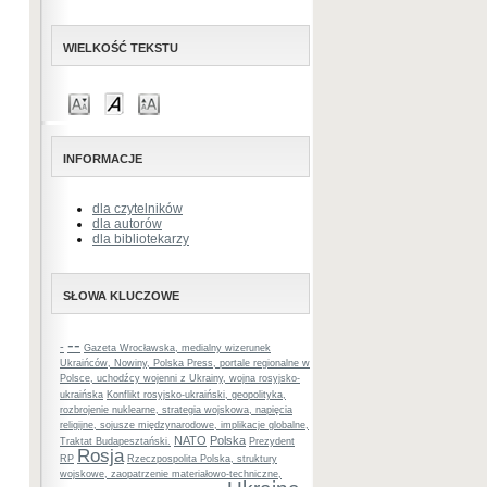
WIELKOŚĆ TEKSTU
INFORMACJE
dla czytelników
dla autorów
dla bibliotekarzy
SŁOWA KLUCZOWE
--
-
Gazeta Wrocławska, medialny wizerunek
Ukraińców, Nowiny, Polska Press, portale regionalne w
Polsce, uchodźcy wojenni z Ukrainy, wojna rosyjsko-
ukraińska
Konflikt rosyjsko-ukraiński, geopolityka,
rozbrojenie nuklearne, strategia wojskowa, napięcia
religijne, sojusze międzynarodowe, implikacje globalne,
NATO
Polska
Traktat Budapesztański.
Prezydent
Rosja
RP
Rzeczpospolita Polska, struktury
wojskowe, zaopatrzenie materiałowo-techniczne,