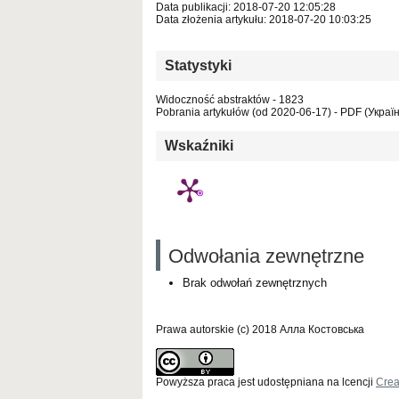
Data publikacji: 2018-07-20 12:05:28
Data złożenia artykułu: 2018-07-20 10:03:25
Statystyki
Widoczność abstraktów - 1823
Pobrania artykułów (od 2020-06-17) - PDF (Україн
Wskaźniki
Odwołania zewnętrzne
Brak odwołań zewnętrznych
Prawa autorskie (c) 2018 Алла Костовська
Powyższa praca jest udostępniana na lcencji
Crea