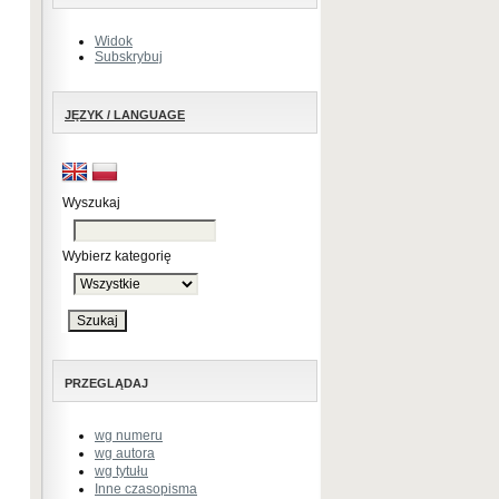
Widok
Subskrybuj
JĘZYK / LANGUAGE
Wyszukaj
Wybierz kategorię
PRZEGLĄDAJ
wg numeru
wg autora
wg tytułu
Inne czasopisma