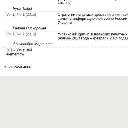
Ukrainy)
Iryna Tsikul
Vol 1, No 1 (2015)
Стратегии непрямых действий и «мягко
силы» в информационной войне России
Украины
Галина Пискорская
Vol 1, No 1 (2015)
Украинский кризис в польских печатны
(ноябрь 2013 года – февраль 2014 года)
Александра Мартинес
301 - 304 z 304
elementów
ISSN: 2450-4866