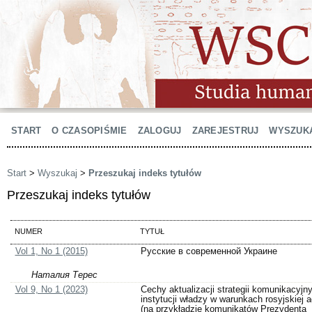
START
O CZASOPIŚMIE
ZALOGUJ
ZAREJESTRUJ
WYSZUK
Start
>
Wyszukaj
>
Przeszukaj indeks tytułów
Przeszukaj indeks tytułów
NUMER
TYTUŁ
Vol 1, No 1 (2015)
Русские в современной Украине
Наталия Терес
Vol 9, No 1 (2023)
Сechy aktualizacji strategii komunikacyjn
instytucji władzy w warunkach rosyjskiej a
(na przykładzie komunikatów Prezydenta