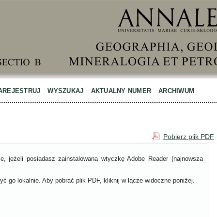
AREJESTRUJ
WYSZUKAJ
AKTUALNY NUMER
ARCHIWUM
Pobierz plik PDF
ce, jeżeli posiadasz zainstalowaną wtyczkę Adobe Reader (najnowsza
ć go lokalnie. Aby pobrać plik PDF, kliknij w łącze widoczne poniżej.