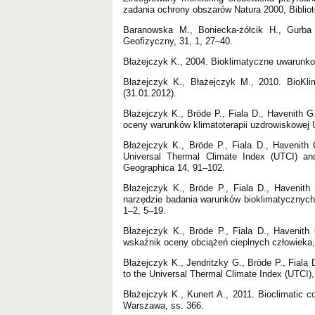
zadania ochrony obszarów Natura 2000, Biblio
Baranowska M., Boniecka-żółcik H., Gurba 
Geofizyczny, 31, 1, 27–40.
Błażejczyk K., 2004. Bioklimatyczne uwarunkow
Błażejczyk K., Błażejczyk M., 2010. BioKlim
(31.01.2012).
Błażejczyk K., Bröde P., Fiala D., Havenith 
oceny warunków klimatoterapii uzdrowiskowej 
Błażejczyk K., Bröde P., Fiala D., Havenith
Universal Thermal Climate Index (UTCI) and
Geographica 14, 91–102.
Błażejczyk K., Bröde P., Fiala D., Havenit
narzędzie badania warunków bioklimatycznych
1–2, 5–19.
Błażejczyk K., Bröde P., Fiala D., Havenit
wskaźnik oceny obciążeń cieplnych człowieka,
Błażejczyk K., Jendritzky G., Bröde P., Fiala
to the Universal Thermal Climate Index (UTCI), 
Błażejczyk K., Kunert A., 2011. Bioclimatic c
Warszawa, ss. 366.