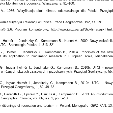
teka Monitoringu środowiska, Warszawa, s. 91–100.
A., 1986. Weryfikacja skali klimatu odczuwalnego dla Polski, Przegląd
ania turystyki i rekreacji w Polsce, Prace Geograficzne, 192, ss. 291.
a© 2.6, Program komputerowy, http://www.igipz.pan.pl/Bioklima-zgik.html,
G., Holmér I., Jendritzky G., Kampmann B., Kunert A., 2009. Nowy wskaźnik
UTCI, Balneologia Polska, 4, 313–321.
 G., Holmér I., Jendritzky G., Kampmann B., 2010a. Principles of the new
 its application to bioclimatic research in European scale, Miscellanea
h G., Ingvar Holmér I., Jendritzky G., Kampmann B., 2010b. UTCI – nowe
 w różnych skalach czasowych i przestrzennych, Przegląd Geofizyczny, 55,
h G., Ingvar Holmér I., Jendritzky G., Kampmann B., 2010c. UTCI – Nowy
 Przegląd Geograficzny, 1, 82, 49–68.
 D., Havenith G., Epstein Y., Psikuta A., Kampmann B., 2013. An introduction
Geographia Polonica, vol. 86, iss. 1, pp. 5–10.
onditionings of recreation and tourism in Poland, Monografie IGiPZ PAN, 13,