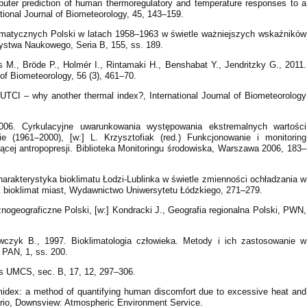
puter prediction of human thermoregulatory and temperature responses to a
ational Journal of Biometeorology, 45, 143–159.
imatycznych Polski w latach 1958–1963 w świetle ważniejszych wskaźników
stwa Naukowego, Seria B, 155, ss. 189.
s M., Bröde P., Holmér I., Rintamaki H., Benshabat Y., Jendritzky G., 2011.
 of Biometeorology, 56 (3), 461–70.
UTCI – why another thermal index?, International Journal of Biometeorology
06. Cyrkulacyjne uwarunkowania występowania ekstremalnych wartości
e (1961–2000), [w:] L. Krzysztofiak (red.) Funkcjonowanie i monitoring
cej antropopresji. Biblioteka Monitoringu środowiska, Warszawa 2006, 183–
harakterystyka bioklimatu Łodzi-Lublinka w świetle zmienności ochładzania w
t i bioklimat miast, Wydawnictwo Uniwersytetu Łódzkiego, 271–279.
znogeograficzne Polski, [w:] Kondracki J., Geografia regionalna Polski, PWN,
czyk B., 1997. Bioklimatologia człowieka. Metody i ich zastosowanie w
 PAN, 1, ss. 200.
es UMCS, sec. B, 17, 12, 297–306.
midex: a method of quantifying human discomfort due to excessive heat and
rio, Downsview: Atmospheric Environment Service.