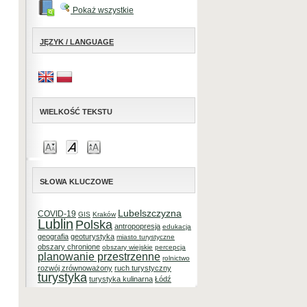
Pokaż wszystkie
JĘZYK / LANGUAGE
WIELKOŚĆ TEKSTU
SŁOWA KLUCZOWE
Lubelszczyzna
COVID-19
GIS
Kraków
Lublin
Polska
antropopresja
edukacja
geografia
geoturystyka
miasto turystyczne
obszary chronione
obszary wiejskie
percepcja
planowanie przestrzenne
rolnictwo
rozwój zrównoważony
ruch turystyczny
turystyka
turystyka kulinarna
Łódź