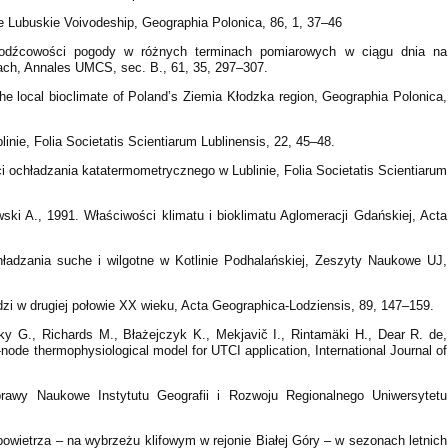
he Lubuskie Voivodeship, Geographia Polonica, 86, 1, 37–46
odźcowości pogody w różnych terminach pomiarowych w ciągu dnia na
kach, Annales UMCS, sec. B., 61, 35, 297–307.
the local bioclimate of Poland’s Ziemia Kłodzka region, Geographia Polonica,
inie, Folia Societatis Scientiarum Lublinensis, 22, 45–48.
 ochładzania katatermometrycznego w Lublinie, Folia Societatis Scientiarum
ski A., 1991. Właściwości klimatu i bioklimatu Aglomeracji Gdańskiej, Acta
ładzania suche i wilgotne w Kotlinie Podhalańskiej, Zeszyty Naukowe UJ,
dzi w drugiej połowie XX wieku, Acta Geographica-Lodziensis, 89, 147–159.
zky G., Richards M., Błażejczyk K., Mekjavič I., Rintamäki H., Dear R. de,
i-node thermophysiological model for UTCI application, International Journal of
prawy Naukowe Instytutu Geografii i Rozwoju Regionalnego Uniwersytetu
owietrza – na wybrzeżu klifowym w rejonie Białej Góry – w sezonach letnich