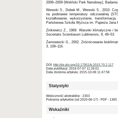
2008–2009 (Woliński Park Narodowy), Badania Fi
Wereski S., Dobek M., Wereski S., 2010. Czę
na podstawie temperatury odczuwalnej (STI)
kształtowanie, wykorzystanie, transformacja
Państwowa Szkoła Wyższa im. Papieża Jana Pa
Zinkiewicz Z., 1969. Warunki klimatyczne i 
Societatis Scientiarum Lublinensis, 9, 49–53.
Żarnowiecki G., 2002. Zróżnicowanie bioklimat
3, 109–116.
DOI:
http://dx.doi.org/10.17951/b.2015.70.2.117
Data publikacji: 2016-07-07 11:26:01
Data złożenia artykułu: 2015-10-06 11:47:58
Statystyki
Widoczność abstraktów - 2303
Pobrania artykułów (od 2020-06-17) - PDF - 1365
Wskaźniki