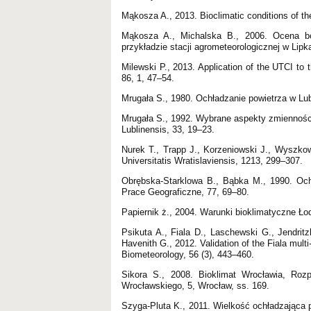
Mąkosza A., 2013. Bioclimatic conditions of t
Mąkosza A., Michalska B., 2006. Ocena b
przykładzie stacji agrometeorologicznej w Lip
Milewski P., 2013. Application of the UTCI to 
86, 1, 47–54.
Mrugała S., 1980. Ochładzanie powietrza w Lubl
Mrugała S., 1992. Wybrane aspekty zmienności
Lublinensis, 33, 19–23.
Nurek T., Trapp J., Korzeniowski J., Wyszkow
Universitatis Wratislaviensis, 1213, 299–307.
Obrębska-Starklowa B., Bąbka M., 1990. Och
Prace Geograficzne, 77, 69–80.
Papiernik ż., 2004. Warunki bioklimatyczne Ło
Psikuta A., Fiala D., Laschewski G., Jendrit
Havenith G., 2012. Validation of the Fiala mult
Biometeorology, 56 (3), 443–460.
Sikora S., 2008. Bioklimat Wrocławia, Roz
Wrocławskiego, 5, Wrocław, ss. 169.
Szyga-Pluta K., 2011. Wielkość ochładzająca p