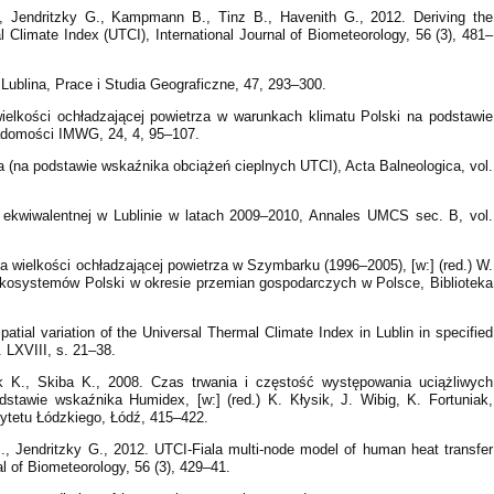
., Jendritzky G., Kampmann B., Tinz B., Havenith G., 2012. Deriving the
l Climate Index (UTCI), International Journal of Biometeorology, 56 (3), 481–
Lublina, Prace i Studia Geograficzne, 47, 293–300.
ielkości ochładzającej powietrza w warunkach klimatu Polski na podstawie
adomości IMWG, 24, 4, 95–107.
 (na podstawie wskaźnika obciążeń cieplnych UTCI), Acta Balneologica, vol.
 ekwiwalentnej w Lublinie w latach 2009–2010, Annales UMCS sec. B, vol.
 wielkości ochładzającej powietrza w Szymbarku (1996–2005), [w:] (red.) W.
kosystemów Polski w okresie przemian gospodarczych w Polsce, Biblioteka
al variation of the Universal Thermal Climate Index in Lublin in specified
 LXVIII, s. 21–38.
 K., Skiba K., 2008. Czas trwania i częstość występowania uciążliwych
stawie wskaźnika Humidex, [w:] (red.) K. Kłysik, J. Wibig, K. Fortuniak,
sytetu Łódzkiego, Łódź, 415–422.
, Jendritzky G., 2012. UTCI-Fiala multi-node model of human heat transfer
al of Biometeorology, 56 (3), 429–41.