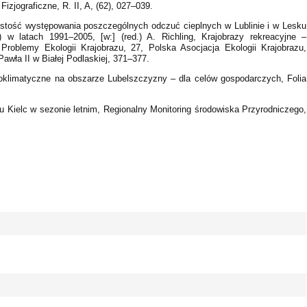
zjograficzne, R. II, A, (62), 027–039.
stość występowania poszczególnych odczuć cieplnych w Lublinie i w Lesku
 w latach 1991–2005, [w:] (red.) A. Richling, Krajobrazy rekreacyjne –
, Problemy Ekologii Krajobrazu, 27, Polska Asocjacja Ekologii Krajobrazu,
wła II w Białej Podlaskiej, 371–377.
bioklimatyczne na obszarze Lubelszczyzny – dla celów gospodarczych, Folia
u Kielc w sezonie letnim, Regionalny Monitoring środowiska Przyrodniczego,