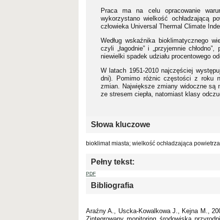
Praca ma na celu opracowanie warun
wykorzystano wielkość ochładzającą po
człowieka Universal Thermal Climate Inde
Według wskaźnika bioklimatycznego wie
czyli „łagodnie” i „przyjemnie chłodno”
niewielki spadek udziału procentowego odc
W latach 1951-2010 najczęściej występuj
dni). Pomimo różnic częstości z roku na
zmian. Największe zmiany widoczne są na
ze stresem ciepła, natomiast klasy odczuć
Słowa kluczowe
bioklimat miasta; wielkość ochładzająca powietrza
Pełny tekst:
PDF
Bibliografia
Araźny A., Uscka-Kowalkowa J., Kejna M., 20
Zintegrowany monitoring środowiska przyrod