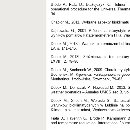
Bröde P., Fiala D., Błażejczyk K., Holmér I
operational procedure for the Universal Therma
94.
Chabior M., 2011. Wybrane aspekty bioklimatu 
Dąbrowska G., 2001. Próba charakterystyki w
wyników pomiarów katatermometrem Hilla, Wi
Dobek M., 2013a. Warunki biotermiczne Lublina
LV, s. 141–145.
Dobek M., 2013b. Zróżnicowanie temperatury
LXVIII, 2, 79–90.
Dobek M., Bochenek W., 2009. Charakterystyka
Bochenek, M. Kijowska, Funkcjonowanie geoe
Monitoringu środowiska, Szymbark, 79–83.
Dobek M., Demczuk P., Nowosad M., 2013. Spati
weather scenarios – Annales UMCS sec.B, vol.
Dobek M., Siłuch M., Wereski S., Bartoszek
warunków bioklimatycznych w Lublinie na pod
Klimat i bioklimat miast, Wydawnictwo Uniwer
Fiala D., Havenith G., Bröde P., Kampmann B.
and temperature regulation, International Journ