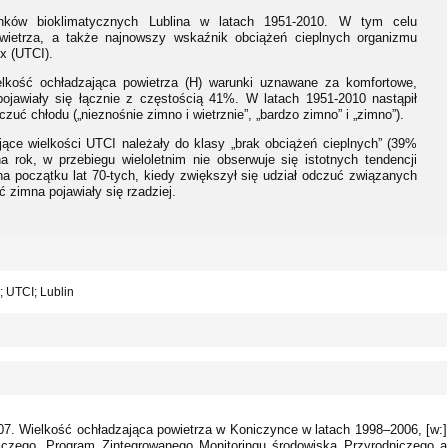
ków bioklimatycznych Lublina w latach 1951-2010. W tym celu
wietrza, a także najnowszy wskaźnik obciążeń cieplnych organizmu
x (UTCI).
lkość ochładzająca powietrza (H) warunki uznawane za komfortowe,
, pojawiały się łącznie z częstością 41%. W latach 1951-2010 nastąpił
zuć chłodu („nieznośnie zimno i wietrznie”, „bardzo zimno” i „zimno”).
ące wielkości UTCI należały do klasy „brak obciążeń cieplnych” (39%
 rok, w przebiegu wieloletnim nie obserwuje się istotnych tendencji
 początku lat 70-tych, kiedy zwiększył się udział odczuć związanych
 zimna pojawiały się rzadziej.
; UTCI; Lublin
07. Wielkość ochładzająca powietrza w Koniczynce w latach 1998–2006, [w:]
niczego. Program Zintegrowanego Monitoringu środowiska Przyrodniczego a