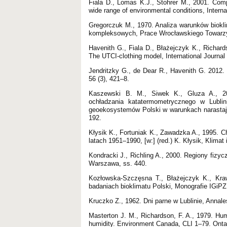
Fiala D., Lomas K.J., Stohrer M., 2001. Com
wide range of environmental conditions, Intern
Gregorczuk M., 1970. Analiza warunków biokl
kompleksowych, Prace Wrocławskiego Towarzy
Havenith G., Fiala D., Błażejczyk K., Richard
The UTCI-clothing model, International Journal
Jendritzky G., de Dear R., Havenith G. 2012. 
56 (3), 421–8.
Kaszewski B. M., Siwek K., Gluza A., 20
ochładzania katatermometrycznego w Lublini
geoekosystemów Polski w warunkach narastają
192.
Kłysik K., Fortuniak K., Zawadzka A., 1995. C
latach 1951–1990, [w:] (red.) K. Kłysik, Klima
Kondracki J., Richling A., 2000. Regiony fizyc
Warszawa, ss. 440.
Kozłowska-Szczęsna T., Błażejczyk K., Kraw
badaniach bioklimatu Polski, Monografie IGiPZ
Kruczko Z., 1962. Dni parne w Lublinie, Annal
Masterton J. M., Richardson, F. A., 1979. Hu
humidity. Environment Canada, CLI 1–79. Onta