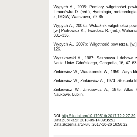
Wypych A., 2005: Pomiary wilgotności powi
Limanówka D. (red.), Hydrologia, meteorologia
z, IMGW, Warszawa, 79–85.
Wypych A., 2007a: Wskaźnik wilgotności powi
[w:] Piotrowicz K., Twardosz R. (red.), Wahan
331–336.
Wypych A., 2007b: Wilgotność powietrza, [w:
126.
Wyszkowski A., 1987: Sezonowa i dobowa zm
Nauk. Uniw. Gdańskiego, Geografia, 16, 47–63
Zinkiewicz W., Warakomski W., 1959: Zarys kl
Zinkiewicz W., Zinkiewicz A., 1973: Stosunki
Zinkiewicz W., Zinkiewicz A., 1975: Atlas
Naukowe, Lublin.
DOI:
http://dx.doi.org/10.17951/b.2017.72.2.27-39
Data publikacji: 2018-09-14 09:35:51
Data złożenia artykułu: 2017-10-26 16:56:22