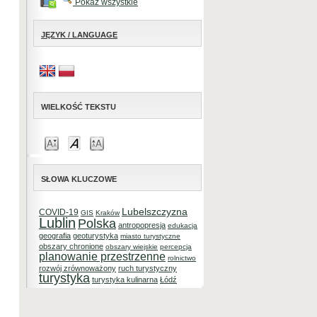
Pokaż wszystkie
JĘZYK / LANGUAGE
WIELKOŚĆ TEKSTU
SŁOWA KLUCZOWE
Lubelszczyzna
COVID-19
GIS
Kraków
Lublin
Polska
antropopresja
edukacja
geografia
geoturystyka
miasto turystyczne
obszary chronione
obszary wiejskie
percepcja
planowanie przestrzenne
rolnictwo
rozwój zrównoważony
ruch turystyczny
turystyka
turystyka kulinarna
Łódź