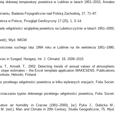
niej dobowej temperatury powietrza w Lublinie w latach 1951–2010, Annales
znaniu, Badania Fizjograficzne nad Polską Zachodnią, 27, 71–87.
etrza w Polsce, Przegląd Geofizyczny 17 (25), 1, 3–14.
ładu wilgotności względnej powietrza na Lubelszczyźnie w latach 1951–2000,
wiedź), Wyd. IMGW.
nościowa suchego lata 1994 roku w Lublinie na tle wielolecia 1951–1990,
ences in Szeged, Hungary, Int. J. Climatol. 19, 1509–1515.
ola, T., Amnell, T., 2002: Detecting trends of annual values of atmospheric
s slope estimates – the Excel template application MAKESENS, Publications
titute, Helsinki, Finland.
 przebiegu wilgotności powietrza w kilku wybranych stacjach, Folia Societ.
znaczania typów dobowego przebiegu wilgotności powietrza, Folia Societ.
ative air humidity in Cracow (1901–2000), [w:] Pyka J., Dubicka M.,
M. (red.), Man and Climate in 20th Century, Studia Geograficzne, 75, Wyd.