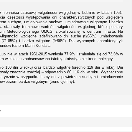
zmienności czasowej wilgotności względnej w Lublinie w latach 1951-
ecia częstości występowania dni charakterystycznych pod względem
etrzem suchym, umiarkowanie suchym, umiarkowanie wilgotnym i bardzo
a stanowiły terminowe wartości wilgotności względnej, której pomiary
ium Meteorologicznego UMCS, zlokalizowanej w centrum miasta. Na
wilgotności względnej zdefiniowano dni suche (f≤55%), umiarkowanie
 (71-85%) i bardzo wilgotne (f≥86%). Dla wybranych charakterystyk
trendów testem Mann-Kendalla.
Lublinie w latach 1951-2015 wyniosła 77,9% i zmieniała się od 73,6% w
m wieloleciu zaobserwowano istotny statystycznie trend malejący.
io 150 dni w roku) oraz bardzo wilgotne (średnio 119 dni w roku). Dni
wały znacznie rzadziej – odpowiednio 80 i 16 dni w roku. Wyznaczone
atystycznie w przypadku liczby dni z powietrzem suchym i umiarkowanie
 powietrzem bardzo wilgotnym (trend ujemny).
e