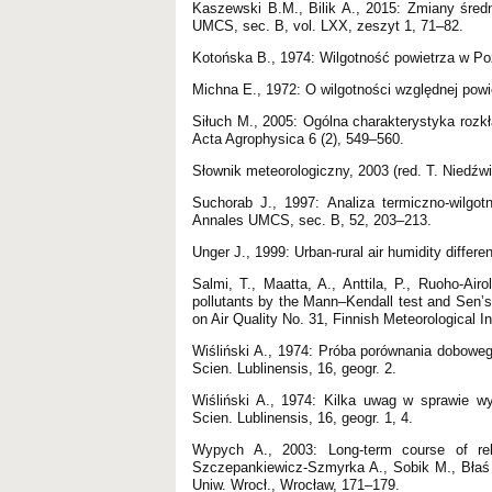
Kaszewski B.M., Bilik A., 2015: Zmiany śred
UMCS, sec. B, vol. LXX, zeszyt 1, 71–82.
Kotońska B., 1974: Wilgotność powietrza w Po
Michna E., 1972: O wilgotności względnej powi
Siłuch M., 2005: Ogólna charakterystyka rozk
Acta Agrophysica 6 (2), 549–560.
Słownik meteorologiczny, 2003 (red. T. Niedź
Suchorab J., 1997: Analiza termiczno-wilgot
Annales UMCS, sec. B, 52, 203–213.
Unger J., 1999: Urban-rural air humidity differ
Salmi, T., Maatta, A., Anttila, P., Ruoho-Air
pollutants by the Mann–Kendall test and Sen’
on Air Quality No. 31, Finnish Meteorological Ins
Wiśliński A., 1974: Próba porównania dobowego
Scien. Lublinensis, 16, geogr. 2.
Wiśliński A., 1974: Kilka uwag w sprawie wy
Scien. Lublinensis, 16, geogr. 1, 4.
Wypych A., 2003: Long-term course of rel
Szczepankiewicz-Szmyrka A., Sobik M., Błaś 
Uniw. Wrocł., Wrocław, 171–179.