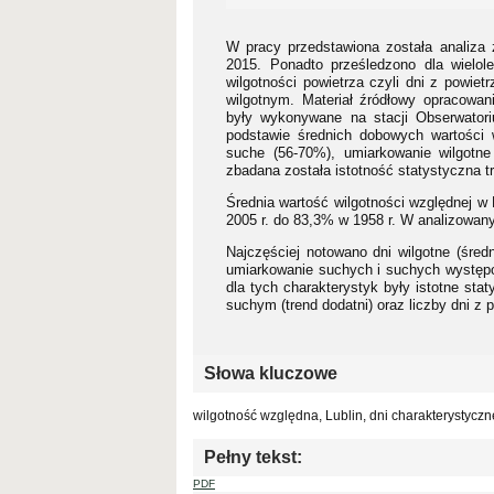
W pracy przedstawiona została analiza 
2015. Ponadto prześledzono dla wielol
wilgotności powietrza czyli dni z powi
wilgotnym. Materiał źródłowy opracowani
były wykonywane na stacji Obserwator
podstawie średnich dobowych wartości 
suche (56-70%), umiarkowanie wilgotne
zbadana została istotność statystyczna 
Średnia wartość wilgotności względnej w 
2005 r. do 83,3% w 1958 r. W analizowany
Najczęściej notowano dni wilgotne (średn
umiarkowanie suchych i suchych występo
dla tych charakterystyk były istotne st
suchym (trend dodatni) oraz liczby dni z
Słowa kluczowe
wilgotność względna, Lublin, dni charakterystyczn
Pełny tekst:
PDF