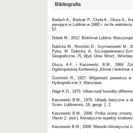
Bibliografia
Badach A., Bodzak P., Chyła A., Gluza A., K
panujące w Lublinie w 1980 r. na tle wielolecia
57.
Dobek M., 2012: Bioklimat Lublina. Maszynop
Dubicka M., Rosiński D., Szymanowski M., 200
Pyka, M. Dubicka, A. Szczepankiewicz-Szmy
Geograficzne, 75, Wyd. Uniw. Wrocł., Wrocław
Gluza, A.F. i Kaszewski, B.M., 1984: Zróż
Ogólnopolskiej Konferencji „Klimat i bioklimat 
Gumiński R., 1927: Wilgotność powietrza w 
Hydrograficzne 3, Warszawa.
Hage K.D., 1975: Urban-rural humidity differen
Kaszewski B.M., 1976: Układy baryczne a okr
Scien. Lublinensis, 18, geogr. 1. 2.
Kaszewski B.M., 2006: Próba oceny zmiany k
Olecki Z. (red.), Klimatyczne aspekty środow
Kaszewski B.M., 2008: Warunki klimatyczne L