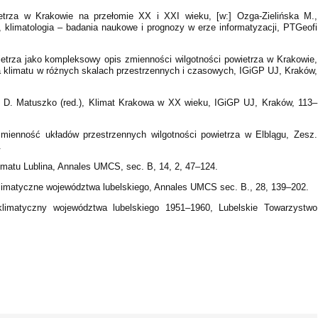
etrza w Krakowie na przełomie XX i XXI wieku, [w:] Ozga-Zielińska M.,
, klimatologia – badania naukowe i prognozy w erze informatyzacji, PTGeofi
etrza jako kompleksowy opis zmienności wilgotności powietrza w Krakowie,
ia klimatu w różnych skalach przestrzennych i czasowych, IGiGP UJ, Kraków,
] D. Matuszko (red.), Klimat Krakowa w XX wieku, IGiGP UJ, Kraków, 113–
ienność układów przestrzennych wilgotności powietrza w Elblągu, Zesz.
.
imatu Lublina, Annales UMCS, sec. B, 14, 2, 47–124.
 klimatyczne województwa lubelskiego, Annales UMCS sec. B., 28, 139–202.
 klimatyczny województwa lubelskiego 1951–1960, Lubelskie Towarzystwo