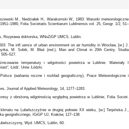
aszewski M., Niedziałek H., Warakomski W., 1983: Warunki meteorologiczne
 1951–1980, Folia Societatis Scientiarum Lublinensis vol. 25, Geogr. 1/2, 51–
is, Rozprawa doktorska, WNoZiGP UMCS, Lublin.
3: The infl uence of urban environment on air humidity in Wrocław, [w:] J.
rka, M. Sobik, M. Błaś (red.), Man and Climat in 20th Centry, Studia
, 505–527.
nicowanie temperatury i wilgotności powietrza w Lublinie. Materiały I
miast”, Łódź: Uniw. Łódzki.
Polsce (wahania roczne i rozkład geograficzny), Prace Meteorologiczne i
ces, Journal of Applied Meteorology, 14, 1277–1283.
esy z obniżoną wilgotnością względną powietrza w Lublinie, Folia Societ.
limatu na Lubelszczyźnie w drugiej połowie XX wieku, [w:] Terpińska J.,
iska geograficznego, IGiGP UJ, Kraków, 127–138.
ubelszczyzny, Wyd. UMCS, Lublin, 60.