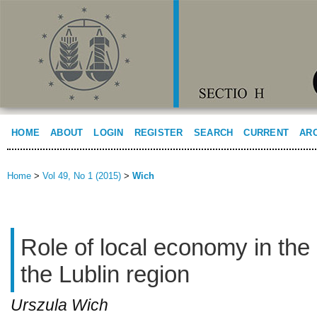
HOME
ABOUT
LOGIN
REGISTER
SEARCH
CURRENT
AR
Home
>
Vol 49, No 1 (2015)
>
Wich
Role of local economy in the
the Lublin region
Urszula Wich