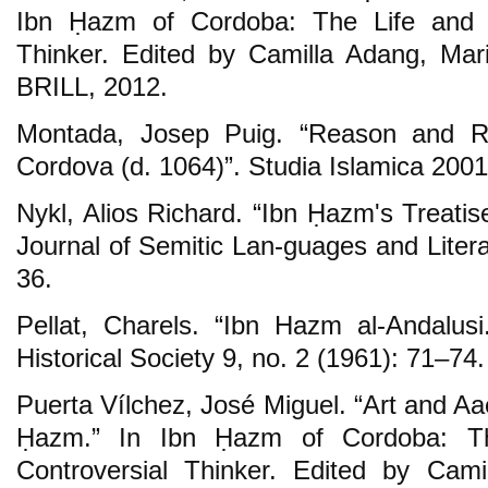
Ibn Ḥazm of Cordoba: The Life and 
Thinker. Edited by Camilla Adang, Mari
BRILL, 2012.
Montada, Josep Puig. “Reason and R
Cordova (d. 1064)”. Studia Islamica 2001
Nykl, Alios Richard. “Ibn Ḥazm's Treati
Journal of Semitic Lan-guages and Litera
36.
Pellat, Charels. “Ibn Hazm al-Andalusi
Historical Society 9, no. 2 (1961): 71–74.
Puerta Vílchez, José Miguel. “Art and Aa
Ḥazm.” In Ibn Ḥazm of Cordoba: T
Controversial Thinker. Edited by Cami