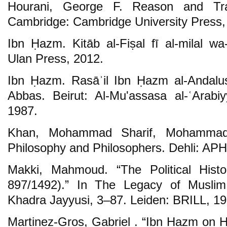
Hourani, George F. Reason and Trad
Cambridge: Cambridge University Press,
Ibn Ḥazm. Kitāb al-Fiṣal fī al-milal wa-
Ulan Press, 2012.
Ibn Ḥazm. Rasāʾil Ibn Ḥazm al-Andalus
Abbas. Beirut: Al-Mu'assasa al-ʿArabiyya
1987.
Khan, Mohammad Sharif, Mohammad
Philosophy and Philosophers. Dehli: APH
Makki, Mahmoud. “The Political Histo
897/1492).” In The Legacy of Musli
Khadra Jayyusi, 3–87. Leiden: BRILL, 19
Martinez-Gros, Gabriel . “Ibn Ḥazm on H