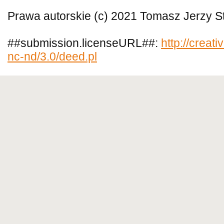
Prawa autorskie (c) 2021 Tomasz Jerzy S
##submission.licenseURL##:
http://creat
nc-nd/3.0/deed.pl