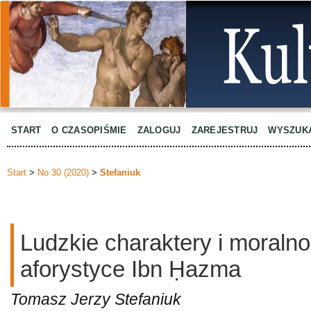
START
O CZASOPIŚMIE
ZALOGUJ
ZAREJESTRUJ
WYSZUK
Start
>
No 30 (2020)
>
Stefaniuk
Ludzkie charaktery i moralnoś
aforystyce Ibn Ḥazma
Tomasz Jerzy Stefaniuk