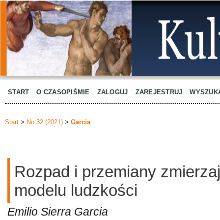
START
O CZASOPIŚMIE
ZALOGUJ
ZAREJESTRUJ
WYSZUK
Start
>
No 32 (2021)
>
Garcia
Rozpad i przemiany zmierza
modelu ludzkości
Emilio Sierra Garcia