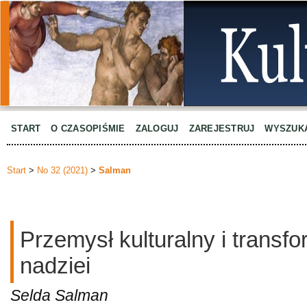
START
O CZASOPIŚMIE
ZALOGUJ
ZAREJESTRUJ
WYSZUK
Start
>
No 32 (2021)
>
Salman
Przemysł kulturalny i transf
nadziei
Selda Salman