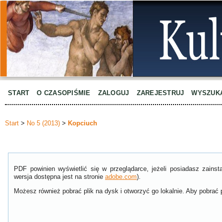
START
O CZASOPIŚMIE
ZALOGUJ
ZAREJESTRUJ
WYSZUK
Start
>
No 5 (2013)
>
Kopciuch
PDF powinien wyświetlić się w przeglądarce, jeżeli posiadasz zain
wersja dostępna jest na stronie
adobe.com
).
Możesz również pobrać plik na dysk i otworzyć go lokalnie. Aby pobrać p