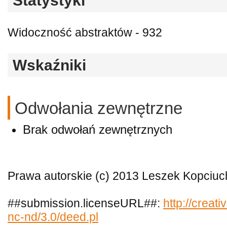
Statystyki
Widoczność abstraktów - 932
Wskaźniki
Odwołania zewnętrzne
Brak odwołań zewnętrznych
Prawa autorskie (c) 2013 Leszek Kopciuc
##submission.licenseURL##:
http://creat
nc-nd/3.0/deed.pl