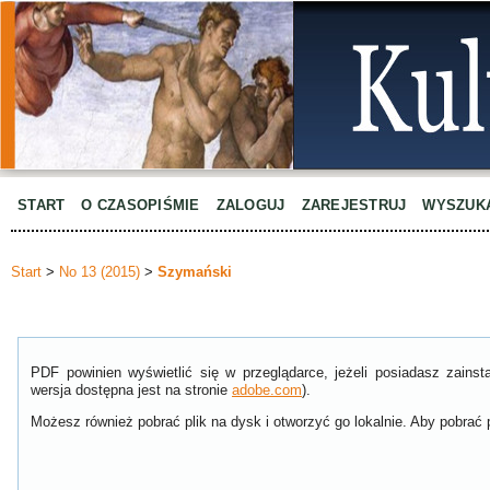
START
O CZASOPIŚMIE
ZALOGUJ
ZAREJESTRUJ
WYSZUK
Start
>
No 13 (2015)
>
Szymański
PDF powinien wyświetlić się w przeglądarce, jeżeli posiadasz zain
wersja dostępna jest na stronie
adobe.com
).
Możesz również pobrać plik na dysk i otworzyć go lokalnie. Aby pobrać p