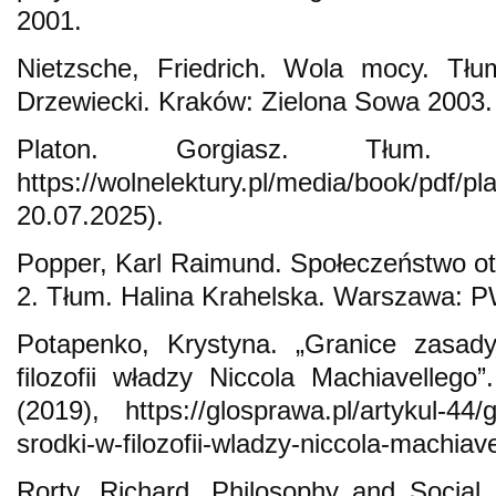
2001.
Nietzsche, Friedrich. Wola mocy. Tłu
Drzewiecki. Kraków: Zielona Sowa 2003.
Platon. Gorgiasz. Tłum. W
https://wolnelektury.pl/media/book/pdf/p
20.07.2025).
Popper, Karl Raimund. Społeczeństwo ot
2. Tłum. Halina Krahelska. Warszawa: 
Potapenko, Krystyna. „Granice zasad
filozofii władzy Niccola Machiavelleg
(2019), https://glosprawa.pl/artykul-44/
srodki-w-filozofii-wladzy-niccola-machiav
Rorty, Richard. Philosophy and Socia