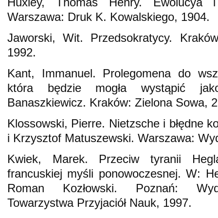
Huxley, Thomas Henry. Ewolucya i 
Warszawa: Druk K. Kowalskiego, 1904.
Jaworski, Wit. Przedsokratycy. Krakó
1992.
Kant, Immanuel. Prolegomena do wszelk
która będzie mogła wystąpić ja
Banaszkiewicz. Kraków: Zielona Sowa, 2
Klossowski, Pierre. Nietzsche i błędne 
i Krzysztof Matuszewski. Warszawa: Wy
Kwiek, Marek. Przeciw tyranii Heg
francuskiej myśli ponowoczesnej. W: H
Roman Kozłowski. Poznań: Wyda
Towarzystwa Przyjaciół Nauk, 1997.