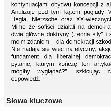
kontynuacjami obydwu koncepcji z akc
Analizuję pod tym kątem poglądy M
Hegla, Nietzsche oraz XX-wiecznych
Mimo że sofiści działali na demokra
dwie główne doktryny („teoria siły” i
moim zdaniem – dla demokracji szkodl
Nie nadają się więc na etyczny, aksj
fundament dla liberalnej demokra
pytanie, którym kończę ten artyku
mógłby wyglądać?”, szkicując z
odpowiedź.
Słowa kluczowe