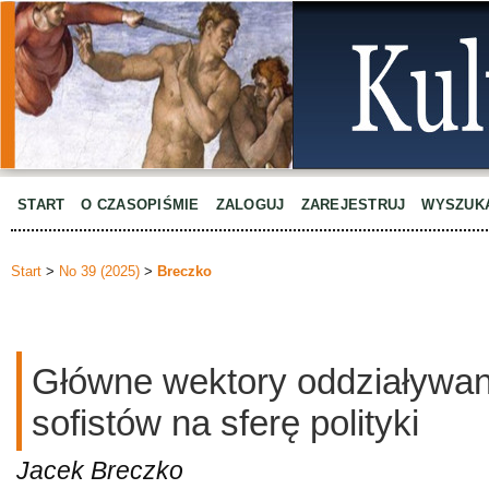
START
O CZASOPIŚMIE
ZALOGUJ
ZAREJESTRUJ
WYSZUK
Start
>
No 39 (2025)
>
Breczko
Główne wektory oddziaływan
sofistów na sferę polityki
Jacek Breczko