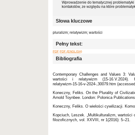
Wprowadzenie do tematycznej problematyki a
kontakstów, ze względu na które problematyk
Słowa kluczowe
pluralizm; relatywizm; wartości
Pełny tekst:
PDF
PDF (ENGLISH)
Bibliografia
Contemporary Challenges and Values 3: Valu
wartości i relatywizm (15-16.V.2024). https
relatywizm-15-16-v-2024-,30079.htm (accessed
Koneczny, Feliks. On the Plurality of Civiliza
Arnold Toynbee. London: Polonica Publications
Koneczny, Feliks. O wielości cywilizacji. Ko
Kopciuch, Leszek. „Multikulturalizm, wartości o
filozoficznych, vol. XXVIII, nr 1(2016): 5–21.