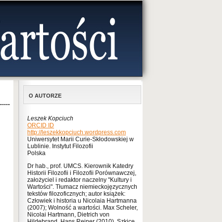
O AUTORZE
Leszek Kopciuch
ORCID ID
http://leszekkopciuch.wordpress.com
Uniwersytet Marii Curie-Skłodowskiej w
Lublinie. Instytut Filozofii
Polska
Dr hab., prof. UMCS. Kierownik Katedry
Historii Filozofii i Filozofii Porównawczej,
założyciel i redaktor naczelny "Kultury i
Wartości". Tłumacz niemieckojęzycznych
tekstów filozoficznych; autor książek:
Człowiek i historia u Nicolaia Hartmanna
(2007); Wolność a wartości. Max Scheler,
Nicolai Hartmann, Dietrich von
Hildebrand, Hans Reiner (2010), Szkice