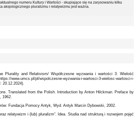
ktualnego numeru Kultury i Wartości - skupiające się na zarysowaniu kilku
a aksjologicznego pluralizmu i relatywizmu jest ważna.
e Plurality and Relativism/ Współczesne wyzwania i wartości 3: Wielość
://www.umcs.pl/pl/wspolczesne-wyzwania-i-wartosci-3-wielosc-wartosci-i-
: 20.12.2024).
tions. Translated from the Polish. Introduction by Anton Hilckman. Preface by
, 1962.
morów: Fundacja Pomocy Antyk, Wyd. Antyk Marcin Dybowski, 2002.
raz relatywizm i (lub) pluralizm”. Idea. Studia nad strukturą i rozwojem pojęć