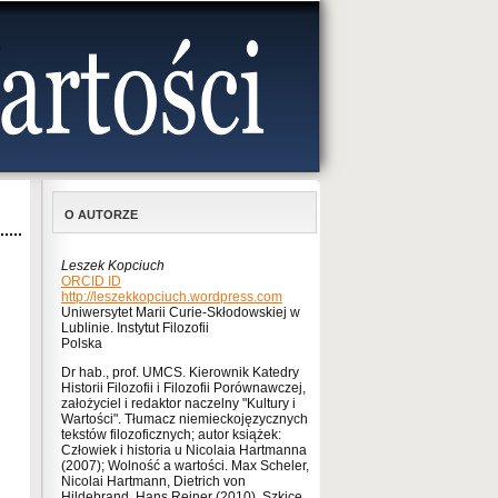
O AUTORZE
Leszek Kopciuch
ORCID ID
http://leszekkopciuch.wordpress.com
Uniwersytet Marii Curie-Skłodowskiej w
Lublinie. Instytut Filozofii
Polska
Dr hab., prof. UMCS. Kierownik Katedry
Historii Filozofii i Filozofii Porównawczej,
założyciel i redaktor naczelny "Kultury i
Wartości". Tłumacz niemieckojęzycznych
tekstów filozoficznych; autor książek:
Człowiek i historia u Nicolaia Hartmanna
(2007); Wolność a wartości. Max Scheler,
Nicolai Hartmann, Dietrich von
Hildebrand, Hans Reiner (2010), Szkice