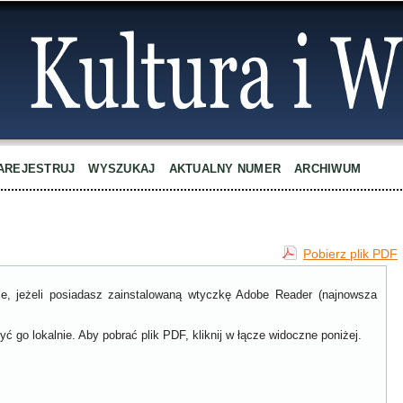
AREJESTRUJ
WYSZUKAJ
AKTUALNY NUMER
ARCHIWUM
Pobierz plik PDF
ce, jeżeli posiadasz zainstalowaną wtyczkę Adobe Reader (najnowsza
ć go lokalnie. Aby pobrać plik PDF, kliknij w łącze widoczne poniżej.