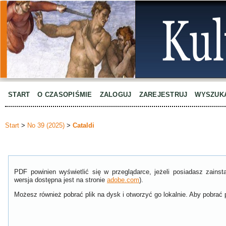
START
O CZASOPIŚMIE
ZALOGUJ
ZAREJESTRUJ
WYSZUK
Start
>
No 39 (2025)
>
Cataldi
PDF powinien wyświetlić się w przeglądarce, jeżeli posiadasz zain
wersja dostępna jest na stronie
adobe.com
).
Możesz również pobrać plik na dysk i otworzyć go lokalnie. Aby pobrać p