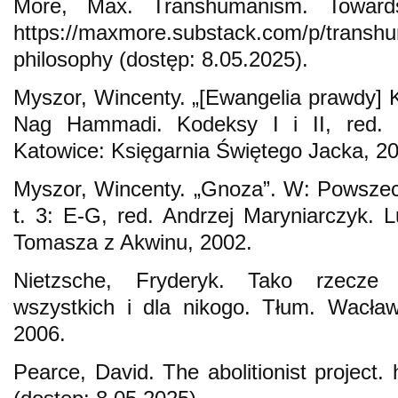
More, Max. Transhumanism. Towards
https://maxmore.substack.com/p/transhu
philosophy (dostęp: 8.05.2025).
Myszor, Wincenty. „[Ewangelia prawdy] K
Nag Hammadi. Kodeksy I i II, red. 
Katowice: Księgarnia Świętego Jacka, 2
Myszor, Wincenty. „Gnoza”. W: Powszech
t. 3: E-G, red. Andrzej Maryniarczyk. L
Tomasza z Akwinu, 2002.
Nietzsche, Fryderyk. Tako rzecze 
wszystkich i dla nikogo. Tłum. Wacła
2006.
Pearce, David. The abolitionist project. 