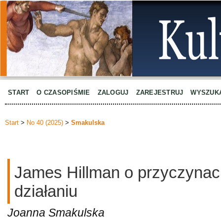
START
O CZASOPIŚMIE
ZALOGUJ
ZAREJESTRUJ
WYSZUK
Start
>
No 40 (2025)
>
Smakulska
James Hillman o przyczynac
działaniu
Joanna Smakulska