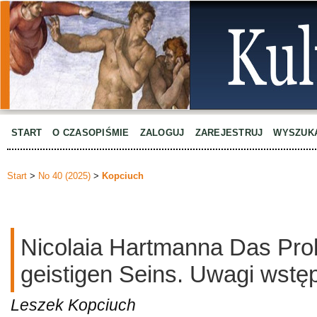
START
O CZASOPIŚMIE
ZALOGUJ
ZAREJESTRUJ
WYSZUK
Start
>
No 40 (2025)
>
Kopciuch
Nicolaia Hartmanna Das Pro
geistigen Seins. Uwagi wstę
Leszek Kopciuch