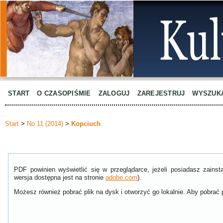
START
O CZASOPIŚMIE
ZALOGUJ
ZAREJESTRUJ
WYSZUK
Start
>
No 11 (2014)
>
Kopciuch
PDF powinien wyświetlić się w przeglądarce, jeżeli posiadasz zain
wersja dostępna jest na stronie
adobe.com
).
Możesz również pobrać plik na dysk i otworzyć go lokalnie. Aby pobrać p