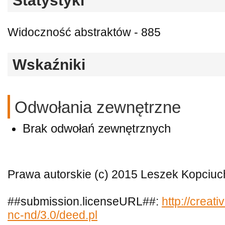
Statystyki
Widoczność abstraktów - 885
Wskaźniki
Odwołania zewnętrzne
Brak odwołań zewnętrznych
Prawa autorskie (c) 2015 Leszek Kopciuc
##submission.licenseURL##:
http://creat
nc-nd/3.0/deed.pl