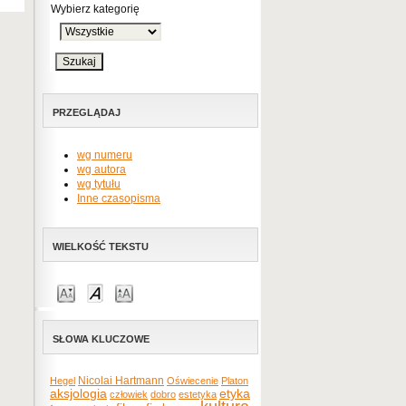
Wybierz kategorię
PRZEGLĄDAJ
wg numeru
wg autora
wg tytułu
Inne czasopisma
WIELKOŚĆ TEKSTU
SŁOWA KLUCZOWE
Nicolai Hartmann
Hegel
Oświecenie
Platon
etyka
aksjologia
człowiek
dobro
estetyka