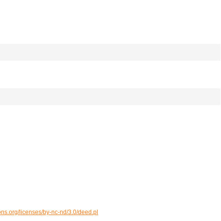
ons.org/licenses/by-nc-nd/3.0/deed.pl